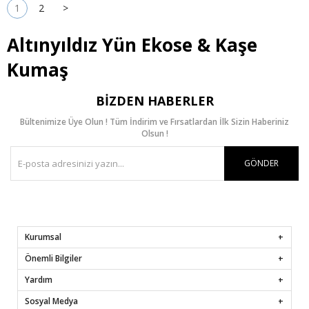
1
2
>
Altınyıldız Yün Ekose & Kaşe
Kumaş
BIZDEN HABERLER
Bültenimize Üye Olun ! Tüm İndirim ve Fırsatlardan İlk Sizin Haberiniz
Olsun !
GÖNDER
Kurumsal
Önemli Bilgiler
Yardım
Sosyal Medya