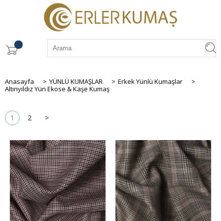
Anasayfa
>
YÜNLÜ KUMAŞLAR
>
Erkek Yünlü Kumaşlar
>
Altınyıldız Yün Ekose & Kaşe Kumaş
1
2
>