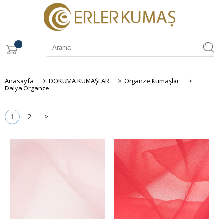
Anasayfa
>
DOKUMA KUMAŞLAR
>
Organze Kumaşlar
>
Dalya Organze
1
2
>