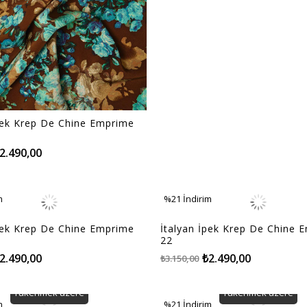
pek Krep De Chine Emprime
2.490,00
m
%21
İndirim
m
%21İndirim
pek Krep De Chine Emprime
İtalyan İpek Krep De Chine 
22
2.490,00
₺2.490,00
₺3.150,00
Tükenmek üzere
Tükenmek üzere
m
%21
İndirim