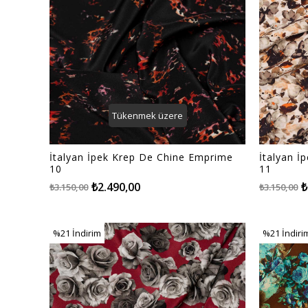
Tükenmek üzere
İtalyan İpek Krep De Chine Emprime
İtalyan İ
10
11
₺2.490,00
₺
₺3.150,00
₺3.150,00
%21
İndirim
%21
İndiri
%21İndirim
%21İndiri