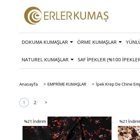
DOKUMA KUMAŞLAR
ÖRME KUMAŞLAR
YÜNL
NATUREL KUMAŞLAR
SAF İPEKLER (%100 İPEKLE
Anasayfa
>
EMPRİME KUMAŞLAR
>
İpek Krep De Chine Em
1
2
>
%21
İndirim
%21
İndiri
%21İndirim
%21İndiri