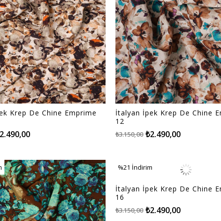
pek Krep De Chine Emprime
İtalyan İpek Krep De Chine 
12
2.490,00
₺2.490,00
₺3.150,00
m
%21
İndirim
m
%21İndirim
İtalyan İpek Krep De Chine 
16
₺2.490,00
₺3.150,00