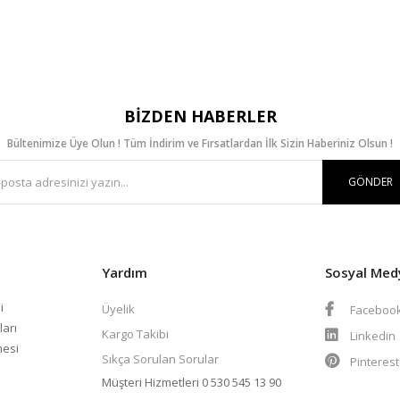
BIZDEN HABERLER
Bültenimize Üye Olun ! Tüm İndirim ve Fırsatlardan İlk Sizin Haberiniz Olsun !
GÖNDER
Yardım
Sosyal Med
i
Üyelik
Faceboo
ları
Kargo Takibi
Linkedin
mesi
Sıkça Sorulan Sorular
Pinteres
Müşteri Hizmetleri
0 530 545 13 90