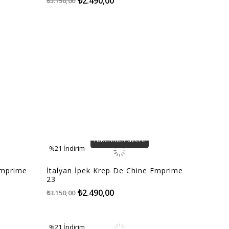
₺2.490,00
₺3.150,00
Tükenmek üzere
%21
İndirim
%21İndirim
Emprime
İtalyan İpek Krep De Chine Emprime
23
₺2.490,00
₺3.150,00
%21
İndirim