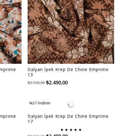
Emprime
İtalyan İpek Krep De Chine Emprime
13
₺2.490,00
₺3.150,00
%21
İndirim
%21İndirim
Emprime
İtalyan İpek Krep De Chine Emprime
17
★
★
★
★
★