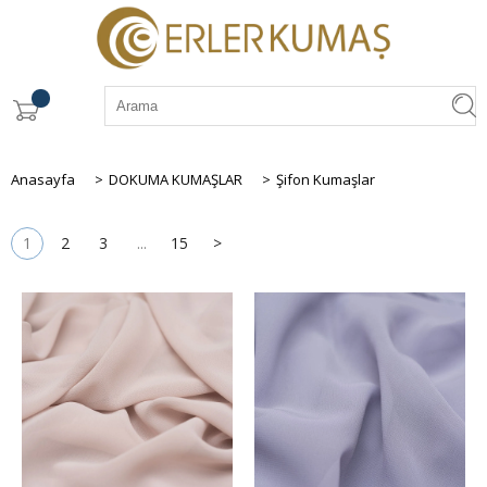
Anasayfa
>
DOKUMA KUMAŞLAR
>
Şifon Kumaşlar
1
2
3
...
15
>