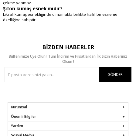
çekme yapmaz.
Şifon kumaş esnek midir?
Likralı kumaş esnekliğinde olmamakla birlikte hafif bir esneme
özelliğine sahiptir.
BIZDEN HABERLER
Bültenimize Üye Olun ! Tüm İndirim ve Fırsatlardan İlk Sizin Haberiniz
Olsun !
GÖNDER
Kurumsal
Önemli Bilgiler
Yardım
Sosyal Medya