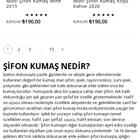
Multi Şifon Kumaş Wine
Multi Şifon Kumaş Koyu
2015
Kahve 2020
★
★
★
★
★
★
★
★
★
★
₺190,00
₺190,00
₺250,00
₺250,00
1
2
3
...
15
>
ŞİFON KUMAŞ NEDİR?
İpeksi dokusuyla yazlık giysilerde ve abiyle gece elbiselerinde
kullanılan değerli bir kumaş olan şifon, ipek, rayon/viskos, suni ipek,
polyester gibi ipliklerden tek katlı dokunarak elde edilen ince bir
kumaş türüdür. Yumuşacık akıcı bir yapıya sahip olan şifon, tek katlı
dokunduğu için ışık geçiren yarı şefaf bir özellik göstermektedir. Hafif
ve uçucu olması nedeniyle özellikle abiyelerde ve gelinliklerde zarif bir
görünümün anahtarı olan şifon kumaş moda endüstrisinde yaygın bir
biçimde kullanılıyor. Işıltılı bir yüzeye sahip şifon kumaşın temel
özellikleri ince, hafif, yarı şeffaf, uçucu, hafif elestan, son derece
dayanıklı olmasıdır. Şifon kumaşın diğer kumaşlardan ayırt edici özelliği
ise kullanılan elyaftan çok onun eşsiz dokuma yöntemidir. 14-16 denye
iplikten 40/1cm sıklıkta dokunarak elde edilen şifon kumaşta, ipliğin