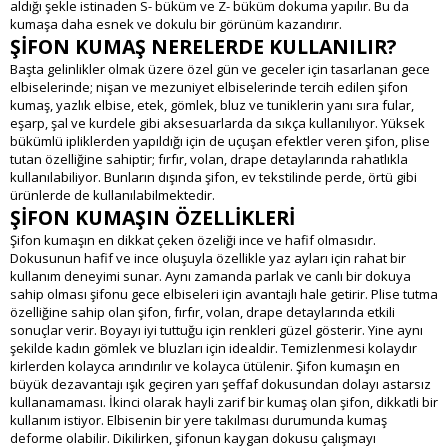
aldığı şekle istinaden S- büküm ve Z- büküm dokuma yapılır. Bu da
kumaşa daha esnek ve dokulu bir görünüm kazandırır.
ŞİFON KUMAŞ NERELERDE KULLANILIR?
Başta gelinlikler olmak üzere özel gün ve geceler için tasarlanan gece
elbiselerinde; nişan ve mezuniyet elbiselerinde tercih edilen şifon
kumaş, yazlık elbise, etek, gömlek, bluz ve tuniklerin yanı sıra fular,
eşarp, şal ve kurdele gibi aksesuarlarda da sıkça kullanılıyor. Yüksek
bükümlü ipliklerden yapıldığı için de uçuşan efektler veren şifon, plise
tutan özelliğine sahiptir; fırfır, volan, drape detaylarında rahatlıkla
kullanılabiliyor. Bunların dışında şifon, ev tekstilinde perde, örtü gibi
ürünlerde de kullanılabilmektedir.
ŞİFON KUMAŞIN ÖZELLİKLERİ
Şifon kumaşın en dikkat çeken özeliği ince ve hafif olmasıdır.
Dokusunun hafif ve ince oluşuyla özellikle yaz ayları için rahat bir
kullanım deneyimi sunar. Aynı zamanda parlak ve canlı bir dokuya
sahip olması şifonu gece elbiseleri için avantajlı hale getirir. Plise tutma
özelliğine sahip olan şifon, fırfır, volan, drape detaylarında etkili
sonuçlar verir. Boyayı iyi tuttuğu için renkleri güzel gösterir. Yine aynı
şekilde kadın gömlek ve bluzları için idealdir. Temizlenmesi kolaydır
kirlerden kolayca arındırılır ve kolayca ütülenir. Şifon kumaşın en
büyük dezavantajı ışık geçiren yarı şeffaf dokusundan dolayı astarsız
kullanamaması. İkinci olarak hayli zarif bir kumaş olan şifon, dikkatli bir
kullanım istiyor. Elbisenin bir yere takılması durumunda kumaş
deforme olabilir. Dikilirken, şifonun kaygan dokusu çalışmayı