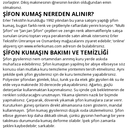
zorlaştırır. Dikiş makinesinin iğnesinin keskin olduğundan emin
olmalısınız.
ŞİFON KUMAŞ NEREDEN ALINIR?
Erler Tekstil’in kurulduğu 1992 yılından bu yana satışını yaptığı şifon
kumaş, bugün farklı renk ve çeşitleriyle raflardaki yerini koruyor. “Multi
Şifon” ve “Jan Jan Şifon” çeşitleri ve zengin renk alternatifleriyle satışa
sunulan ürünü toptan veya perakende satın almak isterseniz Erler
Tekstil’in Ümraniye ve Osmanbey mağazalarını ziyaret edebilir; ‘online’
alışveriş için
www.erlerkumas.com
adresin de bulabilirsiniz.
ŞİFON KUMAŞIN BAKIMI VE TEMİZLİĞİ
Şifon giysilerinizi nem ortamından arınmış kuru yerde askıda
muhafaza edebiliriniz. Şifon kumaştan yapılmış bir abiye elbiseyse söz
konusu olan mutlaka kuru temizleme yöntemini tercih etmelisiniz. Aynı
şekilde ipek şifon giysileriniz için de kuru temizleme yapabilirsiniz.
Polyester şifondan gömlek, bluz, tunik ya da etek gibi giysileri ılık su ile
elde veya makinede 30 derecede yıkayabilirsiniz. Ağartıcı, güçlü
deterjanlar kullanmaktan kaçınmalısınız. Su içinde çok bekletmenin de
renkleri solduracağını unutmayın. Yıkama işlemini nazik bir biçimde
yapmalısınız. Çarparak, döverek yıkamak şifon kumaşlara zarar verir.
Kuruturken güneş ışınlarını direkt almamasına özen gösterin, mandal
kullanmayın. Şifon kumaş giysilerinizi düşük ısıda ütülemelisiniz. Şifon
elbise giyinen kişi daha dikkatli olmalı, çünkü giysinin herhangi bir yere
takılması durumunda kumaş deforme olabilir. İpek şifon zamanla
şeklini kaybedebilir; sarkabilir.