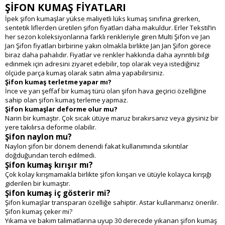
ŞİFON KUMAŞ FİYATLARI
İpek şifon kumaşlar yükse maliyetli lüks kumaş sınıfına girerken,
sentetik liflerden üretilen şifon fiyatları daha makuldur. Erler Tekstil’in
her sezon koleksiyonlarına farklı renkleriyle giren Multi Şifon ve Jan
Jan Şifon fiyatları birbirine yakın olmakla birlikte Jan Jan Şifon görece
biraz daha pahalıdır. Fiyatlar ve renkler hakkında daha ayrıntılı bilgi
edinmek için adresini ziyaret edebilir, top olarak veya istediğiniz
ölçüde parça kumaş olarak satın alma yapabilirsiniz.
Şifon kumaş terletme yapar mı?
İnce ve yarı şeffaf bir kumaş türü olan şifon hava geçirici özelliğine
sahip olan şifon kumaş terleme yapmaz.
Şifon kumaşlar deforme olur mu?
Narin bir kumaştır. Çok sıcak ütüye maruz bırakırsanız veya giysiniz bir
yere takılırsa deforme olabilir.
Şifon naylon mu?
Naylon şifon bir dönem denendi fakat kullanımında sıkıntılar
doğduğundan tercih edilmedi.
Şifon kumaş kırışır mı?
Çok kolay kırışmamakla birlikte şifon kırışan ve ütüyle kolayca kırışığı
giderilen bir kumaştır.
Şifon kumaş iç gösterir mi?
Şifon kumaşlar transparan özelliğe sahiptir. Astar kullanmanız önerilir.
Şifon kumaş çeker mi?
Yıkama ve bakım talimatlarına uyup 30 derecede yıkanan şifon kumaş