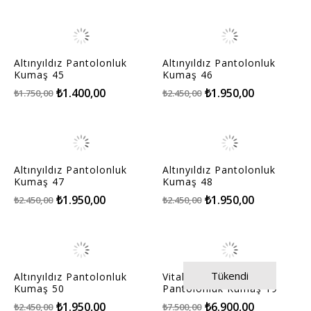
Altınyıldız Pantolonluk
Altınyıldız Pantolonluk
Kumaş 45
Kumaş 46
₺1.400,00
₺1.950,00
₺1.750,00
₺2.450,00
Altınyıldız Pantolonluk
Altınyıldız Pantolonluk
Kumaş 47
Kumaş 48
₺1.950,00
₺1.950,00
₺2.450,00
₺2.450,00
Tükendi
Altınyıldız Pantolonluk
Vitale Barberis
Kumaş 50
Pantolonluk Kumaş 19
₺1.950,00
₺6.900,00
₺2.450,00
₺7.500,00