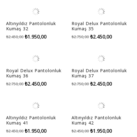
Altınyıldız Pantolonluk
Royal Delux Pantolonluk
Kumaş 32
Kumaş 35
₺1.950,00
₺2.450,00
₺2.450,00
₺2.750,00
Royal Delux Pantolonluk
Royal Delux Pantolonluk
Kumaş 36
Kumaş 37
₺2.450,00
₺2.450,00
₺2.750,00
₺2.750,00
Altınyıldız Pantolonluk
Altınyıldız Pantolonluk
Kumaş 41
Kumaş 42
₺1.950,00
₺1.950,00
₺2.450,00
₺2.450,00