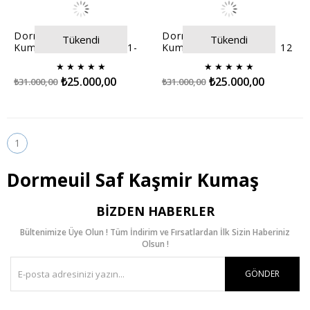
Dormeuil Saf Kaşmir
Dormeuil Saf Kaşmir
Tükendi
Tükendi
Kumaş Lacivert 995601-
Kumaş Camel 995643- 12
11
★
★
★
★
★
★
★
★
★
★
₺25.000,00
₺25.000,00
₺31.000,00
₺31.000,00
1
Dormeuil Saf Kaşmir Kumaş
BIZDEN HABERLER
Bültenimize Üye Olun ! Tüm İndirim ve Fırsatlardan İlk Sizin Haberiniz
Olsun !
GÖNDER