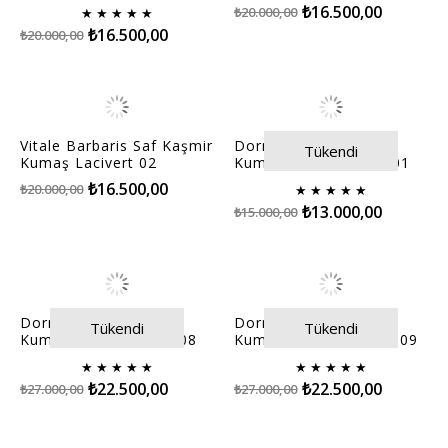
₺16.500,00
₺20.000,00
★
★
★
★
★
₺16.500,00
₺20.000,00
Vitale Barbaris Saf Kaşmir
Dormeuil Saf Kaşmir
Tükendi
Kumaş Lacivert 02
Kumaş Lacivert Kare 01
₺16.500,00
₺20.000,00
★
★
★
★
★
₺13.000,00
₺15.000,00
Dormeuil Saf Kaşmir
Dormeuil Saf Kaşmir
Tükendi
Tükendi
Kumaş Siyah 795344-08
Kumaş Füme 795343- 09
★
★
★
★
★
★
★
★
★
★
₺22.500,00
₺22.500,00
₺27.000,00
₺27.000,00