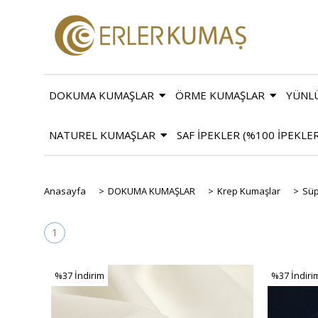
DOKUMA KUMAŞLAR
ÖRME KUMAŞLAR
YÜNL
NATUREL KUMAŞLAR
SAF İPEKLER (%100 İPEKLE
Anasayfa
>
DOKUMA KUMAŞLAR
>
Krep Kumaşlar
>
Süp
1
%37
İndirim
%37
İndiri
%37İndirim
%37İndiri