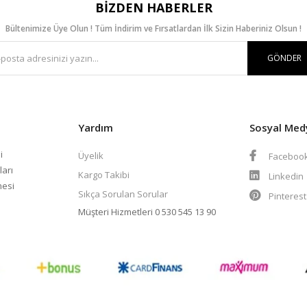
BIZDEN HABERLER
Bültenimize Üye Olun ! Tüm İndirim ve Fırsatlardan İlk Sizin Haberiniz Olsun !
GÖNDER
Yardım
Sosyal Med
i
Üyelik
Faceboo
ları
Kargo Takibi
Linkedin
mesi
Sıkça Sorulan Sorular
Pinteres
Müşteri Hizmetleri
0 530 545 13 90