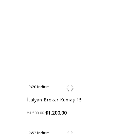
%20
İndirim
%20İndirim
İtalyan Brokar Kumaş 15
₺1.200,00
₺1.500,00
%52
İndirim