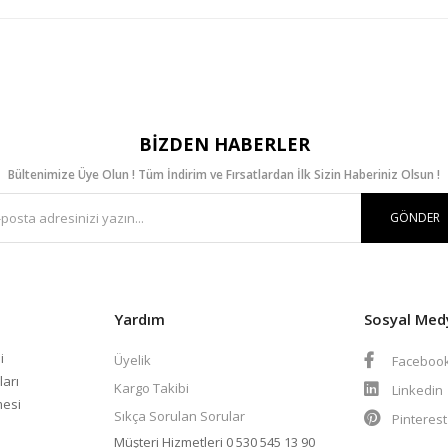
BIZDEN HABERLER
Bültenimize Üye Olun ! Tüm İndirim ve Fırsatlardan İlk Sizin Haberiniz Olsun !
GÖNDER
Yardım
Sosyal Med
i
Üyelik
Faceboo
ları
Kargo Takibi
Linkedin
mesi
Sıkça Sorulan Sorular
Pinteres
Müşteri Hizmetleri
0 530 545 13 90