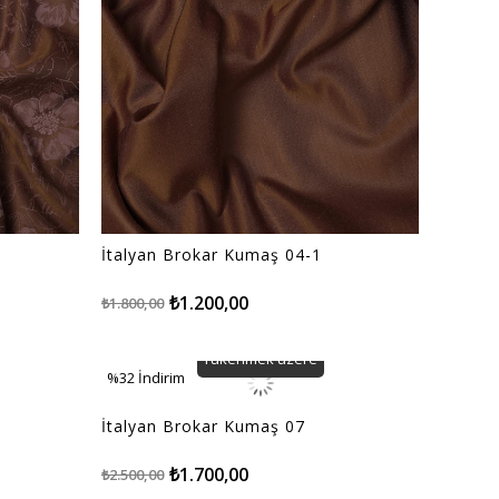
İtalyan Brokar Kumaş 04-1
₺1.200,00
₺1.800,00
Tükenmek üzere
%32
İndirim
%32İndirim
İtalyan Brokar Kumaş 07
₺1.700,00
₺2.500,00