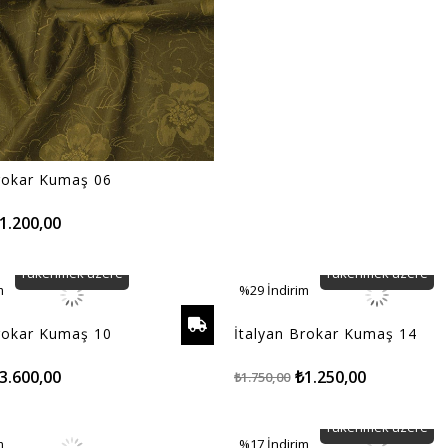
Brokar Kumaş 06
1.200,00
Tükenmek üzere
Tükenmek üzere
m
%29
İndirim
m
%29İndirim
Brokar Kumaş 10
İtalyan Brokar Kumaş 14
3.600,00
₺1.250,00
₺1.750,00
Tükenmek üzere
m
%17
İndirim