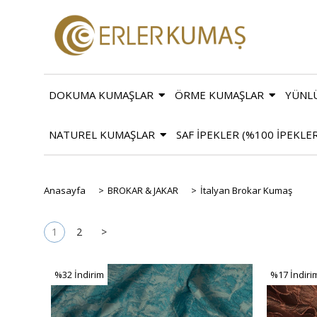
DOKUMA KUMAŞLAR
ÖRME KUMAŞLAR
YÜNL
NATUREL KUMAŞLAR
SAF İPEKLER (%100 İPEKLE
Anasayfa
>
BROKAR & JAKAR
>
İtalyan Brokar Kumaş
1
2
>
%32
İndirim
%17
İndiri
%32İndirim
%17İndiri