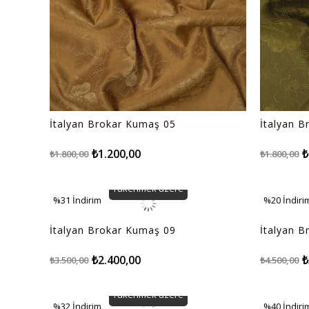
İtalyan Brokar Kumaş 05
İtalyan 
₺1.200,00
₺
₺1.800,00
₺1.800,00
Tükenmek üzere
%31
İndirim
%20
İndiri
%31İndirim
%20İndiri
İtalyan Brokar Kumaş 09
İtalyan 
₺2.400,00
₺
₺3.500,00
₺4.500,00
Tükenmek üzere
%32
İndirim
%40
İndiri