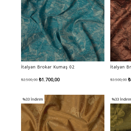
İtalyan Brokar Kumaş 02
İtalyan 
₺1.700,00
₺
₺2.500,00
₺3.500,00
%33
İndirim
%33
İndiri
%33İndirim
%33İndiri