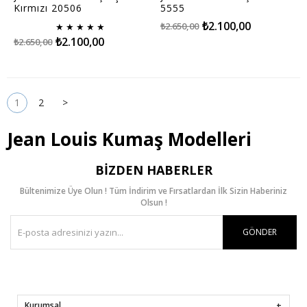
Kırmızı 20506
5555
₺2.100,00
₺2.650,00
★
★
★
★
★
₺2.100,00
₺2.650,00
1
2
>
Jean Louis Kumaş Modelleri
BIZDEN HABERLER
Bültenimize Üye Olun ! Tüm İndirim ve Fırsatlardan İlk Sizin Haberiniz
Olsun !
GÖNDER
Kurumsal