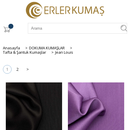
Anasayfa
>
DOKUMA KUMAŞLAR
>
Tafta & Şantuk Kumaşlar
>
Jean Louis
1
2
>