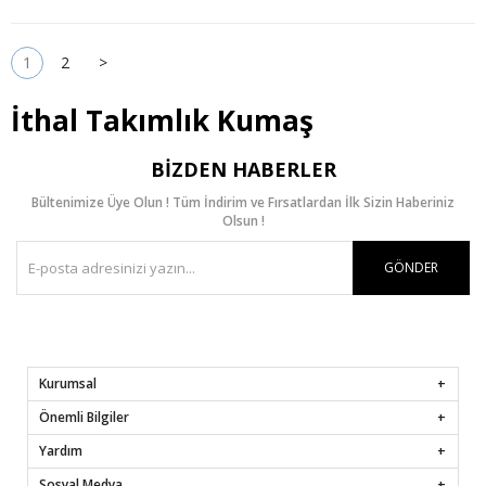
1
2
>
İthal Takımlık Kumaş
BIZDEN HABERLER
Bültenimize Üye Olun ! Tüm İndirim ve Fırsatlardan İlk Sizin Haberiniz
Olsun !
GÖNDER
Kurumsal
Önemli Bilgiler
Yardım
Sosyal Medya