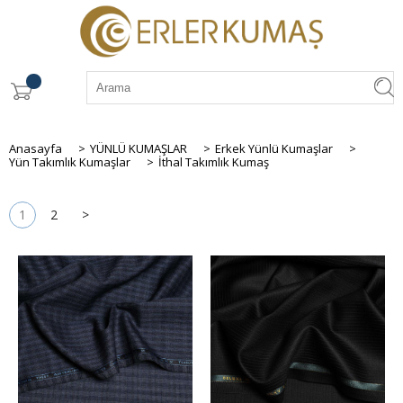
Anasayfa
>
YÜNLÜ KUMAŞLAR
>
Erkek Yünlü Kumaşlar
>
Yün Takımlık Kumaşlar
>
İthal Takımlık Kumaş
1
2
>