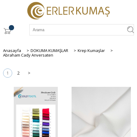
Anasayfa
>
DOKUMA KUMAŞLAR
>
Krep Kumaşlar
>
Abraham Cady Anversaten
1
2
>