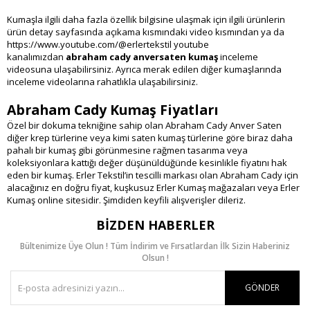
Kumaşla ilgili daha fazla özellik bilgisine ulaşmak için ilgili ürünlerin
ürün detay sayfasında açıkama kısmındaki video kısmından ya da
https://www.youtube.com/@erlertekstil youtube
kanalımızdan
abraham cady anversaten kumaş
inceleme
videosuna ulaşabilirsiniz. Ayrıca merak edilen diğer kumaşlarında
inceleme videolarına rahatlıkla ulaşabilirsiniz.
Abraham Cady Kumaş Fiyatları
Özel bir dokuma tekniğine sahip olan Abraham Cady Anver Saten
diğer krep türlerine veya kimi saten kumaş türlerine göre biraz daha
pahalı bir kumaş gibi görünmesine rağmen tasarıma veya
koleksiyonlara kattığı değer düşünüldüğünde kesinlikle fiyatını hak
eden bir kumaş. Erler Tekstil’in tescilli markası olan Abraham Cady için
alacağınız en doğru fiyat, kuşkusuz Erler Kumaş mağazaları veya Erler
Kumaş online sitesidir. Şimdiden keyfili alışverişler dileriz.
BIZDEN HABERLER
Bültenimize Üye Olun ! Tüm İndirim ve Fırsatlardan İlk Sizin Haberiniz
Olsun !
GÖNDER