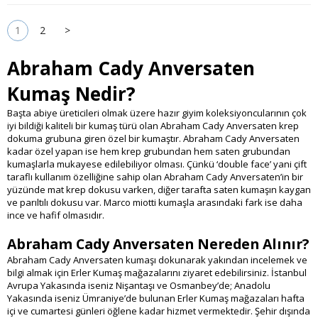
1
2
>
Abraham Cady Anversaten
Kumaş Nedir?
Başta abiye üreticileri olmak üzere hazır giyim koleksiyoncularının çok
iyi bildiği kaliteli bir kumaş türü olan Abraham Cady Anversaten krep
dokuma grubuna giren özel bir kumaştır. Abraham Cady Anversaten
kadar özel yapan ise hem krep grubundan hem saten grubundan
kumaşlarla mukayese edilebiliyor olması. Çünkü ‘double face’ yani çift
taraflı kullanım özelliğine sahip olan Abraham Cady Anversaten’in bir
yüzünde mat krep dokusu varken, diğer tarafta saten kumaşın kaygan
ve parıltılı dokusu var. Marco miotti kumaşla arasındaki fark ise daha
ince ve hafif olmasıdır.
Abraham Cady Anversaten Nereden Alınır?
Abraham Cady Anversaten kumaşı dokunarak yakından incelemek ve
bilgi almak için Erler Kumaş mağazalarını ziyaret edebilirsiniz. İstanbul
Avrupa Yakasında iseniz Nişantaşı ve Osmanbey’de; Anadolu
Yakasında iseniz Ümraniye’de bulunan Erler Kumaş mağazaları hafta
içi ve cumartesi günleri öğlene kadar hizmet vermektedir. Şehir dışında