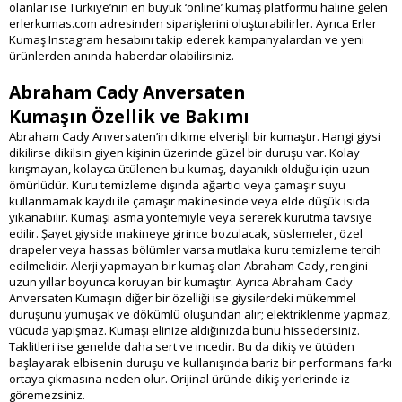
olanlar ise Türkiye’nin en büyük ‘online’ kumaş platformu haline gelen
erlerkumas.com adresinden siparişlerini oluşturabilirler. Ayrıca Erler
Kumaş Instagram hesabını takip ederek kampanyalardan ve yeni
ürünlerden anında haberdar olabilirsiniz.
Abraham Cady Anversaten
Kumaşın Özellik ve Bakımı
Abraham Cady Anversaten’in dikime elverişli bir kumaştır. Hangi giysi
dikilirse dikilsin giyen kişinin üzerinde güzel bir duruşu var. Kolay
kırışmayan, kolayca ütülenen bu kumaş, dayanıklı olduğu için uzun
ömürlüdür. Kuru temizleme dışında ağartıcı veya çamaşır suyu
kullanmamak kaydı ile çamaşır makinesinde veya elde düşük ısıda
yıkanabilir. Kumaşı asma yöntemiyle veya sererek kurutma tavsiye
edilir. Şayet giyside makineye girince bozulacak, süslemeler, özel
drapeler veya hassas bölümler varsa mutlaka kuru temizleme tercih
edilmelidir. Alerji yapmayan bir kumaş olan Abraham Cady, rengini
uzun yıllar boyunca koruyan bir kumaştır. Ayrıca Abraham Cady
Anversaten Kumaşın diğer bir özelliği ise giysilerdeki mükemmel
duruşunu yumuşak ve dökümlü oluşundan alır; elektriklenme yapmaz,
vücuda yapışmaz. Kumaşı elinize aldığınızda bunu hissedersiniz.
Taklitleri ise genelde daha sert ve incedir. Bu da dikiş ve ütüden
başlayarak elbisenin duruşu ve kullanışında bariz bir performans farkı
ortaya çıkmasına neden olur. Orijinal üründe dikiş yerlerinde iz
göremezsiniz.