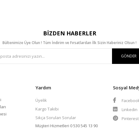
BIZDEN HABERLER
Bültenimize Üye Olun ! Tüm İndirim ve Fırsatlardan İlk Sizin Haberiniz Olsun !
GÖNDER
Yardım
Sosyal Med
i
Üyelik
Faceboo
ları
Kargo Takibi
Linkedin
mesi
Sıkça Sorulan Sorular
Pinteres
Müşteri Hizmetleri
0 530 545 13 90