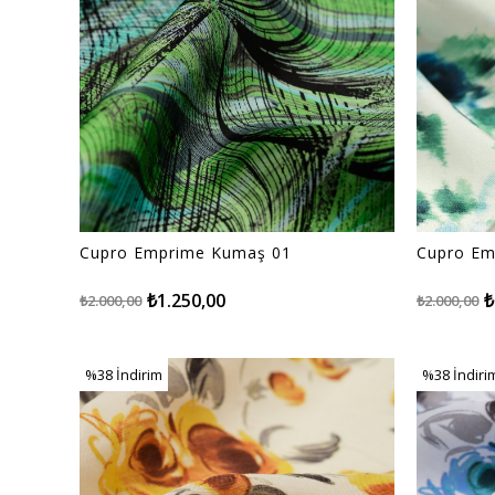
Cupro Emprime Kumaş 01
Cupro Em
₺1.250,00
₺
₺2.000,00
₺2.000,00
%38
İndirim
%38
İndiri
%38İndirim
%38İndiri