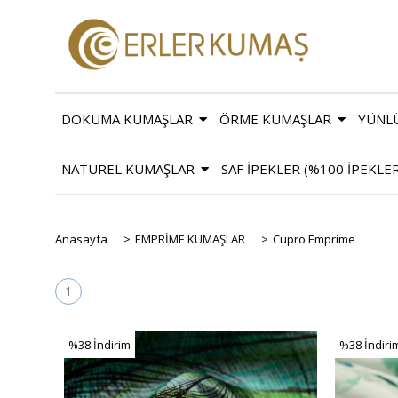
DOKUMA KUMAŞLAR
ÖRME KUMAŞLAR
YÜNL
NATUREL KUMAŞLAR
SAF İPEKLER (%100 İPEKLE
Anasayfa
>
EMPRİME KUMAŞLAR
>
Cupro Emprime
1
%38
İndirim
%38
İndiri
%38İndirim
%38İndiri