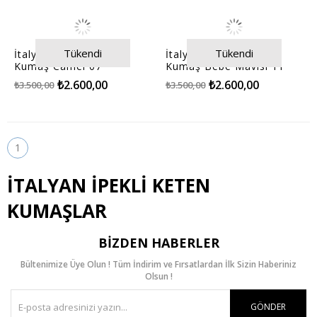
Tükendi
Tükendi
İtalyan İpekli Keten
İtalyan İpekli Keten
Kumaş Camel 07
Kumaş Bebe Mavisi 11
₺2.600,00
₺2.600,00
₺3.500,00
₺3.500,00
1
İTALYAN İPEKLİ KETEN
KUMAŞLAR
BIZDEN HABERLER
Bültenimize Üye Olun ! Tüm İndirim ve Fırsatlardan İlk Sizin Haberiniz
Olsun !
GÖNDER