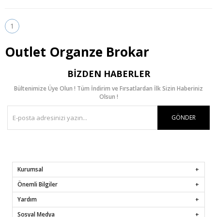
1
Outlet Organze Brokar
BIZDEN HABERLER
Bültenimize Üye Olun ! Tüm İndirim ve Fırsatlardan İlk Sizin Haberiniz
Olsun !
GÖNDER
Kurumsal
Önemli Bilgiler
Yardım
Sosyal Medya