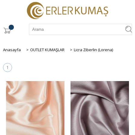
Anasayfa
>
OUTLET KUMAŞLAR
>
Licra Ziberlin (Lorena)
1