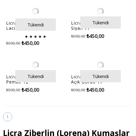
Tükendi
Licra Ziberlin (Lorena)
Licra Ziberlin (Lorena)
Tükendi
Lacivert 10
Siyah 11
₺450,00
₺500,00
★
★
★
★
★
₺450,00
₺500,00
Tükendi
Tükendi
Licra Ziberlin (Lorena)
Licra Ziberlin (Lorena)
Pembe 12
Açık Bordo 17
₺450,00
₺450,00
₺500,00
₺500,00
1
Licra Ziberlin (Lorena) Kumaşlar