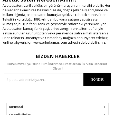
Asetat saten, zarif ve lüks bir görünüm arayanların tercihi olabilir. Her
ne kadar bakımı biraz hassas olsa da, doğru şekilde işlendiğinde ve
kullanıldığında, asetat saten kumaşlar şıklık ve rahatlık sunar. Erler
Tekstil’in kurulduğu 1992 yılından bu yana satışını yaptığı saten
kumaşlar, bugün farklı renk ve çeşitleriyle raflardaki yerini koruyor.
Asetat saten kumaş farklı çeşitleri ve zengin renk alternatifleriyle
satışa sunulan ürünü toptan veya perakende satın almak isterseniz
Erler Tekstil’in Ümraniye ve Osmanbey mağazalarını ziyaret edebilir;
‘online’ alışveriş için www.erlerkumas.com adresin de bulabilirsiniz.
BIZDEN HABERLER
Bültenimize Üye Olun ! Tüm İndirim ve Fırsatlardan İlk Sizin Haberiniz
Olsun !
GÖNDER
Kurumsal
Önemli Bilgiler