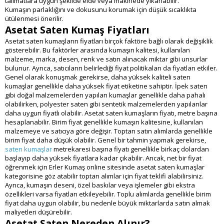
talimatlara uygun şekilde elde veya makinede yıkanabilir.
Kumaşın parlaklığını ve dokusunu korumak için düşük sıcaklıkta
ütülenmesi önerilir.
Asetat Saten Kumaş Fiyatları
Asetat saten kumaşların fiyatları birçok faktöre bağlı olarak değişiklik
gösterebilir. Bu faktörler arasında kumaşın kalitesi, kullanılan
malzeme, marka, desen, renk ve satın alınacak miktar gibi unsurlar
bulunur. Ayrıca, satıcıların belirlediği fiyat politikaları da fiyatları etkiler.
Genel olarak konuşmak gerekirse, daha yüksek kaliteli saten
kumaşlar genellikle daha yüksek fiyat etiketine sahiptir. İpek saten
gibi doğal malzemelerden yapılan kumaşlar genellikle daha pahalı
olabilirken, polyester saten gibi sentetik malzemelerden yapılanlar
daha uygun fiyatlı olabilir. Asetat saten kumaşların fiyatı, metre başına
hesaplanabilir. Birim fiyat genellikle kumaşın kalitesine, kullanılan
malzemeye ve satıcıya göre değişir. Toptan satın alımlarda genellikle
birim fiyat daha düşük olabilir. Genel bir tahmin yapmak gerekirse,
saten kumaşlar
metrekaresi başına fiyatı genellikle birkaç dolardan
başlayıp daha yüksek fiyatlara kadar çıkabilir. Ancak, net bir fiyat
öğrenmek için Erler Kumaş online sitesinde asetat saten kumaşlar
kategorisine göz atabilir toptan alımlar için fiyat teklifi alabilirsiniz.
Ayrıca, kumaşın deseni, özel baskılar veya işlemeler gibi ekstra
özellikleri varsa fiyatları etkileyebilir. Toplu alımlarda genellikle birim
fiyat daha uygun olabilir, bu nedenle büyük miktarlarda satın almak
maliyetleri düşürebilir.
Asetat Saten Nereden Alınır?