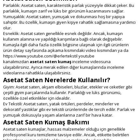
Parlaklık: Asetat saten, karakteristik parlak yüzeyiyle dikkat çeker. Bu
parlaklık, kumaşın zarif ve lüks bir görünüm kazanmasını sağlar.
Yumuşaklık: Asetat saten, yumuşak ve dokunması hoş bir yapıya
sahiptir. Bu özellik, kumaşın giyen kişiye rahatlık sağlamasına yardımcı
olur.
Esneklik: Asetat saten genellikle esnek değildir. Ancak, kumaşın
kullanım alanına ve yapıldığı karışımlara bağlı olarak değişebilir.
Kumaşla ilgili daha fazla özellik bilgisine ulaşmak için ilgili ürünlerin
ürün detay sayfasında açıkama kısmındaki video kısmından ya da
https://www.youtube.com/@erlertekstil youtube
kanalımızdan
asetat saten kumaş
inceleme videosuna
ulaşabilirsiniz. Ayrıca merak edilen diğer kumaşlarında inceleme
videolarına rahatlıkla ulaşabilirsiniz.
Asetat Saten Nerelerde Kullanılır?
Giyim: Asetat saten, akşam elbiseleri, bluzlar, etekler ve ceketler gibi
çeşitli giyim parçalarında kullanılır. Parlaklığı ve lüks görünümü,
özellikle özel etkinlikler için idealdir.
Ev Tekstili: Asetat saten, yatak örtüleri, perdeler, minderler ve
dekoratif yastıklar gibi ev tekstili ürünlerinde de tercih edilir. Parlak ve
yumuşak dokusuyla yaşam alanlarına zarif bir hava katar.
Asetat Saten Kumaş Bakımı
Asetat saten kumaşlar, hassas malzemeler olduğu için genellikle
profesyonel kuru temizleme tavsiye edilir. Ancak, etikette belirtilen