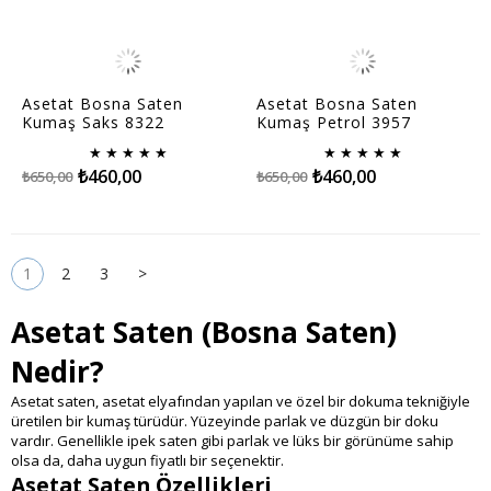
Asetat Bosna Saten
Asetat Bosna Saten
Kumaş Saks 8322
Kumaş Petrol 3957
★
★
★
★
★
★
★
★
★
★
₺460,00
₺460,00
₺650,00
₺650,00
1
2
3
>
Asetat Saten (Bosna Saten)
Nedir?
Asetat saten, asetat elyafından yapılan ve özel bir dokuma tekniğiyle
üretilen bir kumaş türüdür. Yüzeyinde parlak ve düzgün bir doku
vardır. Genellikle ipek saten gibi parlak ve lüks bir görünüme sahip
olsa da, daha uygun fiyatlı bir seçenektir.
Asetat Saten Özellikleri