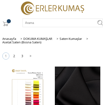
Anasayfa
>
DOKUMA KUMAŞLAR
>
Saten Kumaşlar
>
Asetat Saten (Bosna Saten)
1
2
3
>