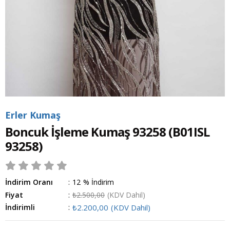
Erler Kumaş
Boncuk İşleme Kumaş 93258
(B01ISL
93258)
İndirim Oranı
:
12
%
İndirim
Fiyat
:
₺2.500,00
(KDV Dahil)
İndirimli
:
₺2.200,00
(KDV Dahil)