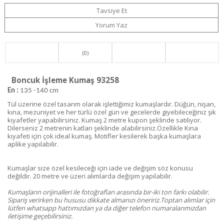
Tavsiye Et
Yorum Yaz
(0)
Boncuk İşleme Kumaş 93258
En :
135 -140 cm
Tül üzerine özel tasarım olarak işlettiğimiz kumaşlardır. Düğün, nişan,
kına, mezuniyet ve her türlü özel gün ve gecelerde giyebileceğiniz şık
kıyafetler yapabilirsiniz. Kumaş 2 metre kupon şeklinde satılıyor.
Dilerseniz 2 metrenin katları şeklinde alabilirsiniz.Özellikle Kına
kıyafeti için çok ideal kumaş. Motifler kesilerek başka kumaşlara
aplike yapılabilir.
Kumaşlar size özel kesileceği için iade ve değişim söz konusu
değildir. 20 metre ve üzeri alımlarda değişim yapılabilir.
Kumaşların orijinalleri ile fotoğrafları arasında bir-iki ton farkı olabilir.
Sipariş verirken bu hususu dikkate almanızı öneririz.Toptan alımlar için
lütfen whatsapp hattımızdan ya da diğer telefon numaralarımızdan
iletişime geçebilirsiniz.