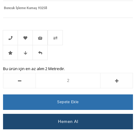
Boncuk İşleme Kumaş 93258
Telefonla
Favorilere
İstek
Karşılaştır
İndirimli
Fiyat
Gelince
Bu ürün için en az alım 2 Metredir.
Sipariş
Ekle
Listeme
Ürün
Düşünce
Haber
Ekle
Haber
Ver
Ver