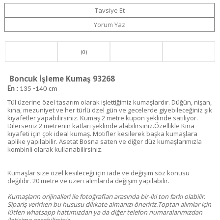
Tavsiye Et
Yorum Yaz
(0)
Boncuk İşleme Kumaş 93268
En :
135 -140 cm
Tül üzerine özel tasarım olarak işlettiğimiz kumaşlardır. Düğün, nişan,
kına, mezuniyet ve her türlü özel gün ve gecelerde giyebileceğiniz şık
kıyafetler yapabilirsiniz. Kumaş 2 metre kupon şeklinde satılıyor.
Dilerseniz 2 metrenin katları şeklinde alabilirsiniz.Özellikle Kına
kıyafeti için çok ideal kumaş. Motifler kesilerek başka kumaşlara
aplike yapılabilir. Asetat Bosna saten ve diğer düz kumaşlarımızla
kombinli olarak kullanabilirsiniz.
Kumaşlar size özel kesileceği için iade ve değişim söz konusu
değildir. 20 metre ve üzeri alımlarda değişim yapılabilir.
Kumaşların orijinalleri ile fotoğrafları arasında bir-iki ton farkı olabilir.
Sipariş verirken bu hususu dikkate almanızı öneririz.Toptan alımlar için
lütfen whatsapp hattımızdan ya da diğer telefon numaralarımızdan
iletişime geçebilirsiniz.