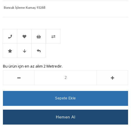
Boncuk İşleme Kumaş 93268
Telefonla
Favorilere
İstek
Karşılaştır
İndirimli
Fiyat
Gelince
Bu ürün için en az alım 2 Metredir.
Sipariş
Ekle
Listeme
Ürün
Düşünce
Haber
Ekle
Haber
Ver
Ver