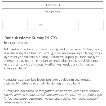
Tavsiye Et
Yorum Yaz
(0)
Boncuk İşleme Kumaş Erl 793
En :
135 -140 cm
Tül üzerine özel tasarım olarak işlettiğimiz kumaşlardır. Düğün, nişan,
kına, mezuniyet ve her türlü özel gün ve gecelerde giyebileceğiniz şık
kıyafetler yapabilirsiniz. Kumaş 1,80 metre kupon şeklinde satılıyor.
Dilerseniz 1,80 metrenin katları şeklinde alabilirsiniz.Özellikle Kına
kıyafeti için çok ideal kumaş. Motifler kesilerek başka kumaşlara
aplike yapılabilir.
Kumaşlar size özel kesileceği için iade ve değişim söz konusu
değildir. 20 metre ve üzeri alımlarda değişim yapılabilir.
Kumaşların orijinalleri ile fotoğrafları arasında bir-iki ton farkı olabilir.
Sipariş verirken bu hususu dikkate almanızı öneririz.Toptan alımlar için
lütfen whatsapp hattımızdan ya da diğer telefon numaralarımızdan
iletişime geçebilirsiniz.