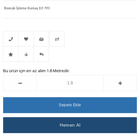
Boncuk İşleme Kumaş Erl 793
Telefonla
Favorilere
İstek
Karşılaştır
İndirimli
Fiyat
Gelince
Bu ürün için en az alım 1.8 Metredir.
Sipariş
Ekle
Listeme
Ürün
Düşünce
Haber
Ekle
Haber
Ver
Ver