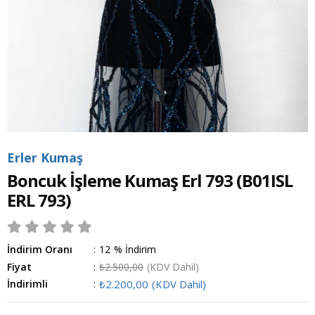
Erler Kumaş
Boncuk İşleme Kumaş Erl 793
(B01ISL
ERL 793)
İndirim Oranı
:
12
%
İndirim
Fiyat
:
₺2.500,00
(KDV Dahil)
İndirimli
:
₺2.200,00
(KDV Dahil)