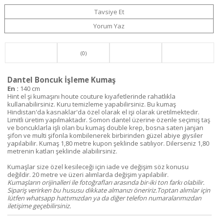
Tavsiye Et
Yorum Yaz
(0)
Dantel Boncuk İşleme Kumaş
En :
140 cm
Hint el şi kumaşını houte couture kıyafetlerinde rahatlıkla
kullanabilirsiniz. Kuru temizleme yapabilirsiniz. Bu kumaş
Hindistan'da kasnaklar'da özel olarak el işi olarak üretilmektedir.
Limitli üretim yapılmaktadır. Somon dantel üzerine özenle seçimiş taş
ve boncuklarla işli olan bu kumaş double krep, bosna saten janjan
şifon ve multi şifonla kombilenerek birbirinden güzel abiye giysiler
yapılabilir. Kumaş 1,80 metre kupon şeklinde satılıyor. Dilerseniz 1,80
metrenin katları şeklinde alabilirsiniz.
Kumaşlar size özel kesileceği için iade ve değişim söz konusu
değildir. 20 metre ve üzeri alımlarda değişim yapılabilir.
Kumaşların orijinalleri ile fotoğrafları arasında bir-iki ton farkı olabilir.
Sipariş verirken bu hususu dikkate almanızı öneririz.Toptan alımlar için
lütfen whatsapp hattımızdan ya da diğer telefon numaralarımızdan
iletişime geçebilirsiniz.