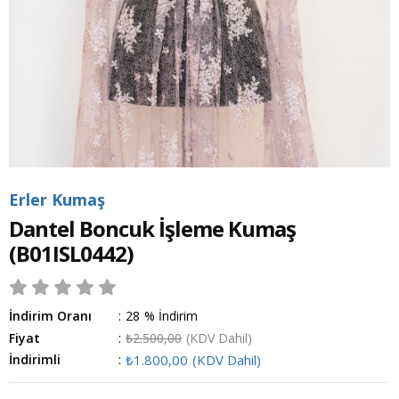
Erler Kumaş
Dantel Boncuk İşleme Kumaş
(B01ISL0442)
İndirim Oranı
:
28
%
İndirim
Fiyat
:
₺2.500,00
(KDV Dahil)
İndirimli
:
₺1.800,00
(KDV Dahil)