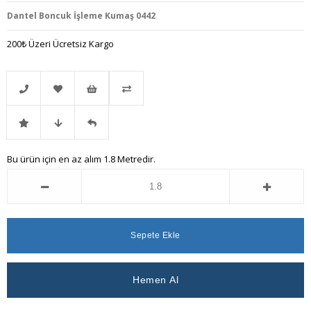
Dantel Boncuk İşleme Kumaş 0442
200₺ Üzeri Ücretsiz Kargo
Telefonla
Favorilere
İstek
Karşılaştır
İndirimli
Fiyat
Gelince
Bu ürün için en az alım 1.8 Metredir.
Sipariş
Ekle
Listeme
Ürün
Düşünce
Haber
Ekle
Haber
Ver
Ver