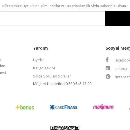
Bültenimize Üye Olun ! Tüm İndirim ve Fırsatlardan İlk Sizin Haberiniz Olsun !
Yardım
Sosyal Med
i
Üyelik
Faceboo
ları
Kargo Takibi
Linkedin
mesi
Sıkça Sorulan Sorular
Pinteres
Müşteri Hizmetleri
0 530 545 13 90