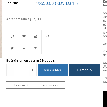
Ku
₺550,00
(KDV Dahil)
İndirimli
:
fe
Ab
ta
Abraham Kumaş Bej 33
gör
gö
çı
gi
An
ku
ter
Telefonla
Favorilere
İstek
Karşılaştır
Ku
değ
İndirimli
Fiyat
Gelince
Bu ürün için en az alım 2 Metredir.
Sipariş
Ekle
Listeme
Kum
Sip
dur
Ürün
Düşünce
Haber
Ekle
To
num
Haber
Ver
Tavsiye Et
Yorum Yaz
Ver