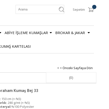
Sepetim
ABİYE İŞLEME KUMAŞLAR
BROKAR & JAKAR
KUMAŞ KARTELASI
< < Önceki Sayfaya Dön
(0)
braham Kumaş Bej 33
:
150 cm (+-%5)
rlık:
280 g/mt (+-%5)
teryal:
%100 Polyester