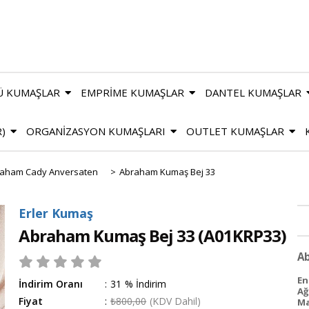
Ü KUMAŞLAR
EMPRİME KUMAŞLAR
DANTEL KUMAŞLAR
R)
ORGANİZASYON KUMAŞLARI
OUTLET KUMAŞLAR
aham Cady Anversaten
>
Abraham Kumaş Bej 33
Erler Kumaş
Abraham Kumaş Bej 33
(A01KRP33)
A
En
İndirim Oranı
:
31
%
İndirim
Ağı
Fiyat
:
₺800,00
(KDV Dahil)
Ma