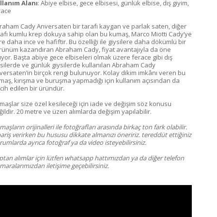
llanım Alanı
: Abiye elbise, gece elbisesi, günlük elbise, dış giyim,
race
raham Cady Anversaten bir tarafı kaygan ve parlak saten, diğer
rafı kumlu krep dokuya sahip olan bu kumaş, Marco Miotti Cady’ye
e daha ince ve hafiftir. Bu özelliği ile giysilere daha dökümlü bir
rünüm kazandıran Abraham Cady, fiyat avantajıyla da öne
kıyor. Başta abiye gece elbiseleri olmak üzere ferace gibi dış
ysilerde ve günlük giysilerde kullanılan Abraham Cady
versaten’in birçok rengi bulunuyor. Kolay dikim imkânı veren bu
maş, kırışma ve buruşma yapmadığı için kullanım açısından da
cih edilen bir üründür.
maşlar size özel kesileceği için iade ve değişim söz konusu
ildir. 20 metre ve üzeri alımlarda değişim yapılabilir.
aşların orijinalleri ile fotoğrafları arasında birkaç ton fark olabilir.
ariş verirken bu hususu dikkate almanızı öneririz. tereddüt ettiğiniz
umlarda ayrıca fotoğraf ya da video isteyebilirsiniz.
ptan alımlar için lütfen whatsapp hattımızdan ya da diğer telefon
aralarımızdan iletişime geçebilirsiniz.