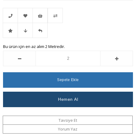
Telefonla
Favorilere
İstek
Karşılaştır
İndirimli
Fiyat
Gelince
Bu ürün için en az alım 2 Metredir.
Sipariş
Ekle
Listeme
Ürün
Düşünce
Haber
Ekle
Haber
Ver
Ver
Tavsiye Et
Yorum Yaz