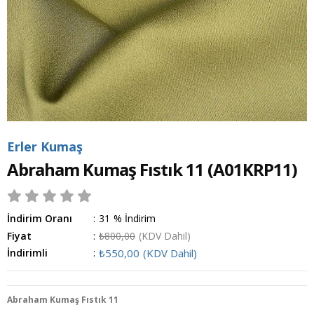
Erler Kumaş
Abraham Kumaş Fıstık 11
(A01KRP11)
İndirim Oranı
:
31
%
İndirim
Fiyat
:
₺800,00
(KDV Dahil)
İndirimli
:
₺550,00
(KDV Dahil)
Abraham Kumaş Fıstık 11