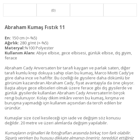
(0)
Abraham Kumaş Fıstık 11
En:
150 cm (+-%5)
Ağırlık:
280 g/mt (+-%5)
Materyal:
%100 Polyester
Kullanım Alanı
: Abiye elbise, gece elbisesi, günlük elbise, dış giyim,
ferace
Abraham Cady Anversaten bir tarafı kaygan ve parlak saten, diğer
tarafı kumlu krep dokuya sahip olan bu kumaş, Marco Miotti Cady’ye
göre daha ince ve hafiftir. Bu özelliği ile giysilere daha dökümlü bir
görünüm kazandıran Abraham Cady, fiyat avantajıyla da öne çıkıyor.
Başta abiye gece elbiseleri olmak üzere ferace gibi dış giysilerde ve
günlük giysilerde kullanılan Abraham Cady Anversaten’in birçok
rengi bulunuyor. Kolay dikim imkânı veren bu kumaş, kırışma ve
buruşma yapmadığı için kullanım açısından da tercih edilen bir
üründür.
Kumaşlar size özel kesileceği için iade ve değişim söz konusu
değildir. 20 metre ve üzeri alımlarda değişim yapılabilir.
Kumaşların orijinalleri ile fotoğrafları arasında birkaç ton fark olabilir.
Sipariş verirken bu hususu dikkate almanızı öneririz. tereddüt ettiğiniz