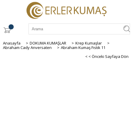
Anasayfa
>
DOKUMA KUMAŞLAR
>
Krep Kumaşlar
>
Abraham Cady Anversaten
>
Abraham Kumaş Fıstık 11
< < Önceki Sayfaya Dön