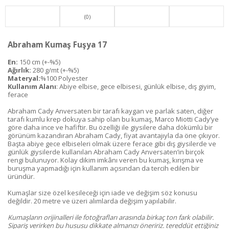
(0)
Abraham Kumaş Fuşya 17
En:
150 cm (+-%5)
Ağırlık:
280 g/mt (+-%5)
Materyal:
%100 Polyester
Kullanım Alanı
: Abiye elbise, gece elbisesi, günlük elbise, dış giyim,
ferace
Abraham Cady Anversaten bir tarafı kaygan ve parlak saten, diğer
tarafı kumlu krep dokuya sahip olan bu kumaş, Marco Miotti Cady’ye
göre daha ince ve hafiftir. Bu özelliği ile giysilere daha dökümlü bir
görünüm kazandıran Abraham Cady, fiyat avantajıyla da öne çıkıyor.
Başta abiye gece elbiseleri olmak üzere ferace gibi dış giysilerde ve
günlük giysilerde kullanılan Abraham Cady Anversaten’in birçok
rengi bulunuyor. Kolay dikim imkânı veren bu kumaş, kırışma ve
buruşma yapmadığı için kullanım açısından da tercih edilen bir
üründür.
Kumaşlar size özel kesileceği için iade ve değişim söz konusu
değildir. 20 metre ve üzeri alımlarda değişim yapılabilir.
Kumaşların orijinalleri ile fotoğrafları arasında birkaç ton fark olabilir.
Sipariş verirken bu hususu dikkate almanızı öneririz. tereddüt ettiğiniz