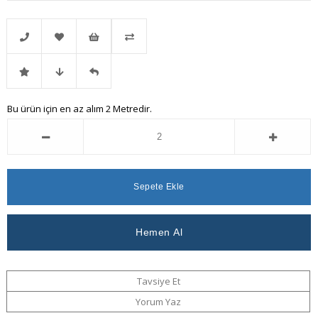
Telefonla
Favorilere
İstek
Karşılaştır
İndirimli
Fiyat
Gelince
Bu ürün için en az alım 2 Metredir.
Sipariş
Ekle
Listeme
Ürün
Düşünce
Haber
Ekle
Haber
Ver
Ver
Tavsiye Et
Yorum Yaz