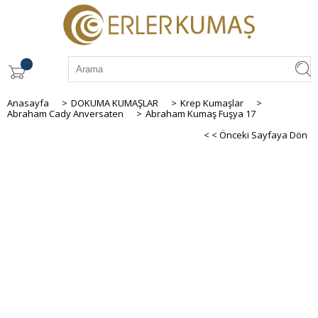
Anasayfa
>
DOKUMA KUMAŞLAR
>
Krep Kumaşlar
>
Abraham Cady Anversaten
>
Abraham Kumaş Fuşya 17
< < Önceki Sayfaya Dön