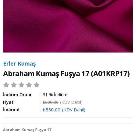
Erler Kumaş
Abraham Kumaş Fuşya 17
(A01KRP17)
İndirim Oranı
:
31
%
İndirim
Fiyat
:
₺800,00
(KDV Dahil)
İndirimli
:
₺550,00
(KDV Dahil)
Abraham Kumaş Fuşya 17