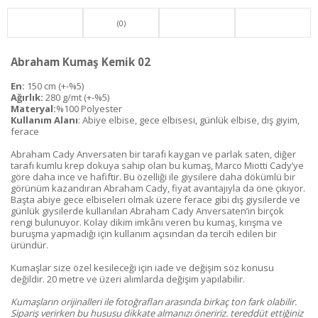
(0)
Abraham Kumaş Kemik 02
En:
150 cm (+-%5)
Ağırlık:
280 g/mt (+-%5)
Materyal:
%100 Polyester
Kullanım Alanı
: Abiye elbise, gece elbisesi, günlük elbise, dış giyim,
ferace
Abraham Cady Anversaten bir tarafı kaygan ve parlak saten, diğer
tarafı kumlu krep dokuya sahip olan bu kumaş, Marco Miotti Cady’ye
göre daha ince ve hafiftir. Bu özelliği ile giysilere daha dökümlü bir
görünüm kazandıran Abraham Cady, fiyat avantajıyla da öne çıkıyor.
Başta abiye gece elbiseleri olmak üzere ferace gibi dış giysilerde ve
günlük giysilerde kullanılan Abraham Cady Anversaten’in birçok
rengi bulunuyor. Kolay dikim imkânı veren bu kumaş, kırışma ve
buruşma yapmadığı için kullanım açısından da tercih edilen bir
üründür.
Kumaşlar size özel kesileceği için iade ve değişim söz konusu
değildir. 20 metre ve üzeri alımlarda değişim yapılabilir.
Kumaşların orijinalleri ile fotoğrafları arasında birkaç ton fark olabilir.
Sipariş verirken bu hususu dikkate almanızı öneririz. tereddüt ettiğiniz