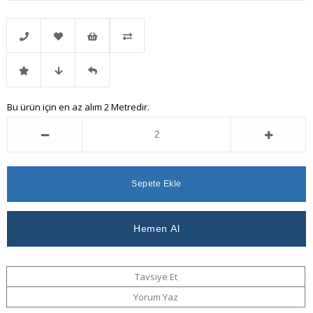
Telefonla
Favorilere
İstek
Karşılaştır
İndirimli
Fiyat
Gelince
Bu ürün için en az alım 2 Metredir.
Sipariş
Ekle
Listeme
Ürün
Düşünce
Haber
Ekle
Haber
Ver
Ver
Tavsiye Et
Yorum Yaz