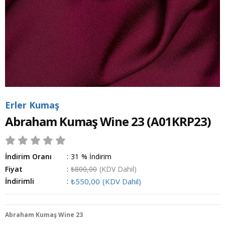
Erler Kumaş
Abraham Kumaş Wine 23
(A01KRP23)
İndirim Oranı
:
31
%
İndirim
Fiyat
:
₺800,00
(KDV Dahil)
İndirimli
:
₺550,00
(KDV Dahil)
Abraham Kumaş Wine 23