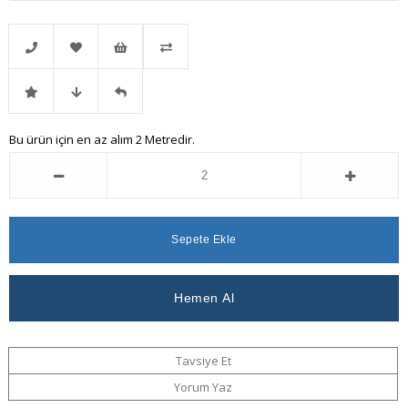
Telefonla
Favorilere
İstek
Karşılaştır
İndirimli
Fiyat
Gelince
Bu ürün için en az alım 2 Metredir.
Sipariş
Ekle
Listeme
Ürün
Düşünce
Haber
Ekle
Haber
Ver
Ver
Tavsiye Et
Yorum Yaz