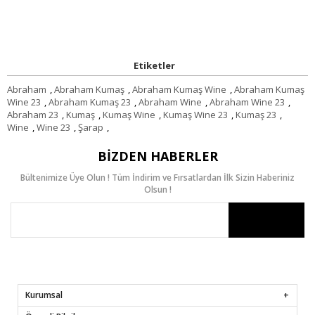
Etiketler
Abraham
,
Abraham Kumaş
,
Abraham Kumaş Wine
,
Abraham Kumaş
Wine 23
,
Abraham Kumaş 23
,
Abraham Wine
,
Abraham Wine 23
,
Abraham 23
,
Kumaş
,
Kumaş Wine
,
Kumaş Wine 23
,
Kumaş 23
,
Wine
,
Wine 23
,
Şarap
,
BIZDEN HABERLER
Bültenimize Üye Olun ! Tüm İndirim ve Fırsatlardan İlk Sizin Haberiniz
Olsun !
Kurumsal