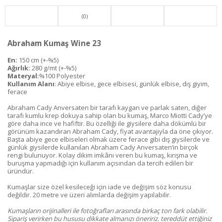
(0)
Abraham Kumaş Wine 23
En:
150 cm (+-%5)
Ağırlık:
280 g/mt (+-%5)
Materyal:
%100 Polyester
Kullanım Alanı
: Abiye elbise, gece elbisesi, günlük elbise, dış giyim,
ferace
Abraham Cady Anversaten bir tarafı kaygan ve parlak saten, diğer
tarafı kumlu krep dokuya sahip olan bu kumaş, Marco Miotti Cady’ye
göre daha ince ve hafiftir. Bu özelliği ile giysilere daha dökümlü bir
görünüm kazandıran Abraham Cady, fiyat avantajıyla da öne çıkıyor.
Başta abiye gece elbiseleri olmak üzere ferace gibi dış giysilerde ve
günlük giysilerde kullanılan Abraham Cady Anversaten’in birçok
rengi bulunuyor. Kolay dikim imkânı veren bu kumaş, kırışma ve
buruşma yapmadığı için kullanım açısından da tercih edilen bir
üründür.
Kumaşlar size özel kesileceği için iade ve değişim söz konusu
değildir. 20 metre ve üzeri alımlarda değişim yapılabilir.
Kumaşların orijinalleri ile fotoğrafları arasında birkaç ton fark olabilir.
Sipariş verirken bu hususu dikkate almanızı öneririz. tereddüt ettiğiniz