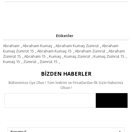
Etiketler
Abraham
,
Abraham Kumaş
,
Abraham Kumaş Zümrüt
,
Abraham
Kumaş Zümrüt 15
,
Abraham Kumaş 15
,
Abraham Zümrüt
,
Abraham
Zümrüt 15
,
Abraham 15
,
Kumaş
,
Kumaş Zümrüt
,
Kumaş Zümrüt 15
,
Kumaş 15
,
Zümrüt
,
Zümrüt 15
,
BIZDEN HABERLER
Bültenimize Üye Olun ! Tüm İndirim ve Fırsatlardan İlk Sizin Haberiniz
Olsun !
Kurumsal