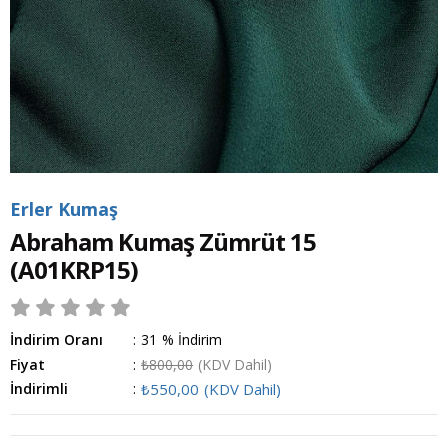
Erler Kumaş
Abraham Kumaş Zümrüt 15
(A01KRP15)
İndirim Oranı
:
31
%
İndirim
Fiyat
:
₺800,00
(KDV Dahil)
İndirimli
:
₺550,00
(KDV Dahil)