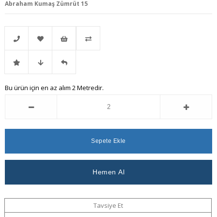
Abraham Kumaş Zümrüt 15
Telefonla
Favorilere
İstek
Karşılaştır
İndirimli
Fiyat
Gelince
Bu ürün için en az alım 2 Metredir.
Sipariş
Ekle
Listeme
Ürün
Düşünce
Haber
Ekle
Haber
Ver
Ver
Tavsiye Et