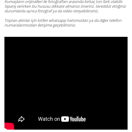
Kumaşların orijinalleri ile fotoğrafları arasında birkaç ton fark olabilir.
Sipariş verirken bu hususu dikkate almanızı öneririz. tereddüt ettiğiniz
durumlarda ayrıca fotoğraf ya da video isteyebilirsiniz.
Toptan alımlar için lütfen whatsapp hattımızdan ya da diğer telefon
numaralarımızdan iletişime geçebilirsiniz.