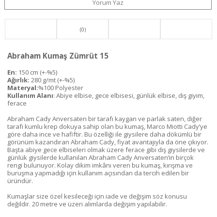
Yorum Yaz
(0)
Abraham Kumaş Zümrüt 15
En:
150 cm (+-%5)
Ağırlık:
280 g/mt (+-%5)
Materyal:
%100 Polyester
Kullanım Alanı
: Abiye elbise, gece elbisesi, günlük elbise, dış giyim,
ferace
Abraham Cady Anversaten bir tarafı kaygan ve parlak saten, diğer
tarafı kumlu krep dokuya sahip olan bu kumaş, Marco Miotti Cady’ye
göre daha ince ve hafiftir. Bu özelliği ile giysilere daha dökümlü bir
görünüm kazandıran Abraham Cady, fiyat avantajıyla da öne çıkıyor.
Başta abiye gece elbiseleri olmak üzere ferace gibi dış giysilerde ve
günlük giysilerde kullanılan Abraham Cady Anversaten’in birçok
rengi bulunuyor. Kolay dikim imkânı veren bu kumaş, kırışma ve
buruşma yapmadığı için kullanım açısından da tercih edilen bir
üründür.
Kumaşlar size özel kesileceği için iade ve değişim söz konusu
değildir. 20 metre ve üzeri alımlarda değişim yapılabilir.