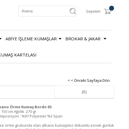
Sepetim
ABİYE İŞLEME KUMAŞLAR
BROKAR & JAKAR
KUMAŞ KARTELASI
< < Önceki Sayfaya Dön
(0)
bano Örme Kumaş Bordo 05
 150 cm Ağırlık :270 gr
mpozisyon : %97 Polyester %3 Span
rse örme grubunda olan albano kumaşımız dökümlü esnek günlük