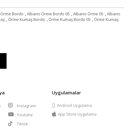
 Örme Bordo
,
Albano Örme Bordo 05
,
Albano Örme 05
,
Albano
aş
,
Örme Kumaş Bordo
,
Örme Kumaş Bordo 05
,
Örme Kumaş
ya
Uygulamalar
Android Uygulama
k
Instagram
App Store Uygulama
Youtube
t
Tiktok