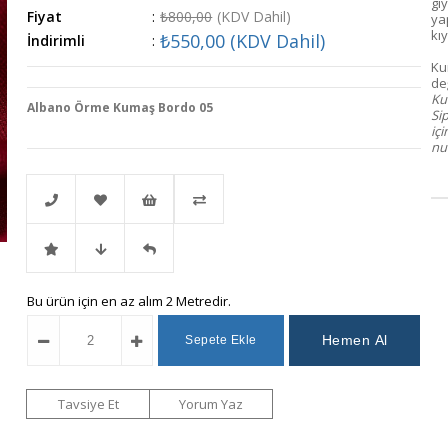
giy
Fiyat
:
₺800,00
(KDV Dahil)
ya
kıy
₺550,00
(KDV Dahil)
İndirimli
:
Ku
değ
Kum
Albano Örme Kumaş Bordo 05
Si
iç
num
Telefonla
Favorilere
İstek
Karşılaştır
İndirimli
Fiyat
Gelince
Bu ürün için en az alım 2 Metredir.
Sipariş
Ekle
Listeme
Ürün
Düşünce
Haber
Ekle
Haber
Ver
Tavsiye Et
Yorum Yaz