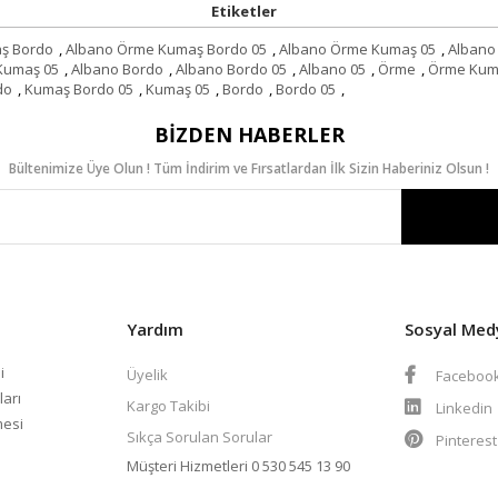
Ver
Etiketler
ş Bordo
,
Albano Örme Kumaş Bordo 05
,
Albano Örme Kumaş 05
,
Albano
Kumaş 05
,
Albano Bordo
,
Albano Bordo 05
,
Albano 05
,
Örme
,
Örme Kum
do
,
Kumaş Bordo 05
,
Kumaş 05
,
Bordo
,
Bordo 05
,
BIZDEN HABERLER
Bültenimize Üye Olun ! Tüm İndirim ve Fırsatlardan İlk Sizin Haberiniz Olsun !
Yardım
Sosyal Med
i
Üyelik
Faceboo
ları
Kargo Takibi
Linkedin
mesi
Sıkça Sorulan Sorular
Pinteres
Müşteri Hizmetleri
0 530 545 13 90