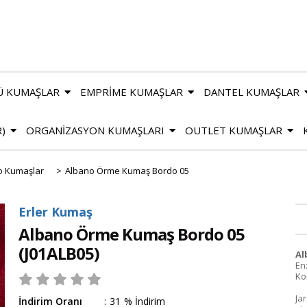
Ü KUMAŞLAR
EMPRİME KUMAŞLAR
DANTEL KUMAŞLAR
R)
ORGANİZASYON KUMAŞLARI
OUTLET KUMAŞLAR
o Kumaşlar
>
Albano Örme Kumaş Bordo 05
Erler Kumaş
Albano Örme Kumaş Bordo 05
(J01ALB05)
Al
En:
Ko
Ja
İndirim Oranı
:
31
%
İndirim