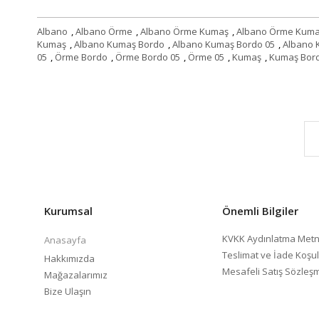
Albano
,
Albano Örme
,
Albano Örme Kumaş
,
Albano Örme Kuma
Kumaş
,
Albano Kumaş Bordo
,
Albano Kumaş Bordo 05
,
Albano 
05
,
Örme Bordo
,
Örme Bordo 05
,
Örme 05
,
Kumaş
,
Kumaş Bor
Kurumsal
Önemli Bilgiler
KVKK Aydınlatma Metn
Anasayfa
Teslimat ve İade Koşul
Hakkımızda
Mesafeli Satış Sözleş
Mağazalarımız
Bize Ulaşın