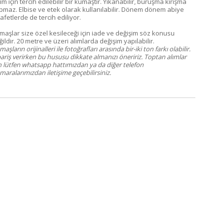
im için tercih edilebilir bir kumaştır. Yıkanabilir, buruşma kırışma
pmaz. Elbise ve etek olarak kullanılabilir. Dönem dönem abiye
afetlerde de tercih ediliyor.
maşlar size özel kesileceği için iade ve değişim söz konusu
ildir. 20 metre ve üzeri alımlarda değişim yapılabilir.
aşların orijinalleri ile fotoğrafları arasında bir-iki ton farkı olabilir.
pariş verirken bu hususu dikkate almanızı öneririz. Toptan alımlar
in lütfen whatsapp hattımızdan ya da diğer telefon
aralarımızdan iletişime geçebilirsiniz.