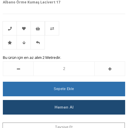
Albano Örme Kumaş Lacivert 17
Telefonla
Favorilere
İstek
Karşılaştır
İndirimli
Fiyat
Gelince
Bu ürün için en az alım 2 Metredir.
Sipariş
Ekle
Listeme
Ürün
Düşünce
Haber
Ekle
Haber
Ver
Ver
Tavsiye Et