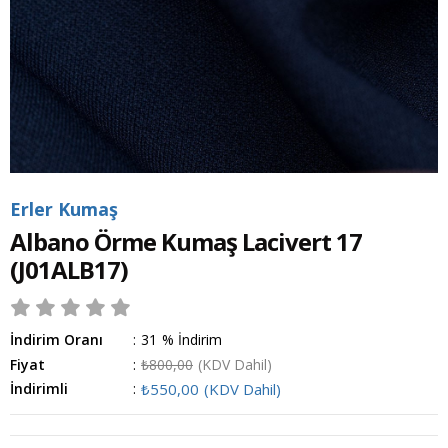
Erler Kumaş
Albano Örme Kumaş Lacivert 17
(J01ALB17)
İndirim Oranı
:
31
%
İndirim
Fiyat
:
₺800,00
(KDV Dahil)
İndirimli
:
₺550,00
(KDV Dahil)