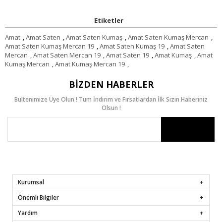
Etiketler
Amat
,
Amat Saten
,
Amat Saten Kumaş
,
Amat Saten Kumaş Mercan
,
Amat Saten Kumaş Mercan 19
,
Amat Saten Kumaş 19
,
Amat Saten
Mercan
,
Amat Saten Mercan 19
,
Amat Saten 19
,
Amat Kumaş
,
Amat
Kumaş Mercan
,
Amat Kumaş Mercan 19
,
BIZDEN HABERLER
Bültenimize Üye Olun ! Tüm İndirim ve Fırsatlardan İlk Sizin Haberiniz
Olsun !
Kurumsal
Önemli Bilgiler
Yardım