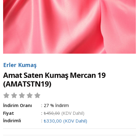
Erler Kumaş
Amat Saten Kumaş Mercan 19
(AMATSTN19)
İndirim Oranı
:
27
%
İndirim
Fiyat
:
₺450,00
(KDV Dahil)
İndirimli
:
₺330,00
(KDV Dahil)