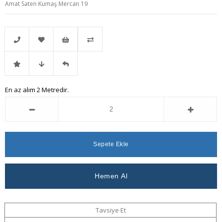
Amat Saten Kumaş Mercan 19
Telefonla
Favorilere
İstek
Karşılaştır
İndirimli
Fiyat
Gelince
En az alım 2 Metredir.
Sipariş
Ekle
Listeme
Ürün
Düşünce
Haber
Ekle
Haber
Ver
Ver
Tavsiye Et