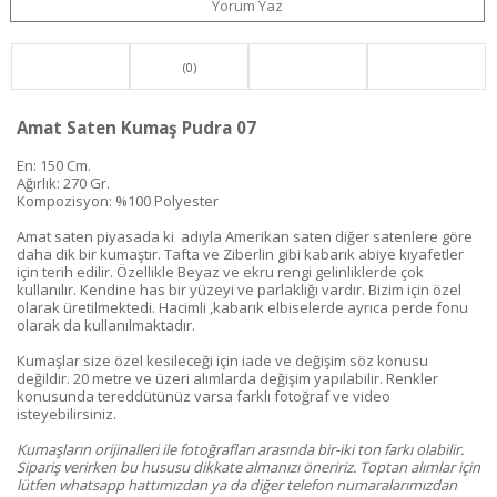
Yorum Yaz
(0)
Amat Saten Kumaş Pudra 07
En: 150 Cm.
Ağırlık: 270 Gr.
Kompozisyon: %100 Polyester
Amat saten piyasada ki adıyla Amerikan saten diğer satenlere göre
daha dik bir kumaştır. Tafta ve Ziberlin gibi kabarık abiye kıyafetler
için terih edilir. Özellikle Beyaz ve ekru rengi gelinliklerde çok
kullanılır. Kendine has bir yüzeyi ve parlaklığı vardır. Bizim için özel
olarak üretilmektedi. Hacimli ,kabarık elbiselerde ayrıca perde fonu
olarak da kullanılmaktadır.
Kumaşlar size özel kesileceği için iade ve değişim söz konusu
değildir. 20 metre ve üzeri alımlarda değişim yapılabilir. Renkler
konusunda tereddütünüz varsa farklı fotoğraf ve video
isteyebilirsiniz.
Kumaşların orijinalleri ile fotoğrafları arasında bir-iki ton farkı olabilir.
Sipariş verirken bu hususu dikkate almanızı öneririz. Toptan alımlar için
lütfen whatsapp hattımızdan ya da diğer telefon numaralarımızdan