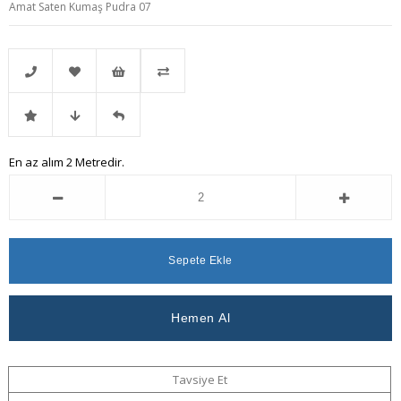
Amat Saten Kumaş Pudra 07
Telefonla
Favorilere
İstek
Karşılaştır
İndirimli
Fiyat
Gelince
En az alım 2 Metredir.
Sipariş
Ekle
Listeme
Ürün
Düşünce
Haber
Ekle
Haber
Ver
Ver
Tavsiye Et