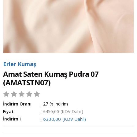
Erler Kumaş
Amat Saten Kumaş Pudra 07
(AMATSTN07)
İndirim Oranı
:
27
%
İndirim
Fiyat
:
₺450,00
(KDV Dahil)
İndirimli
:
₺330,00
(KDV Dahil)