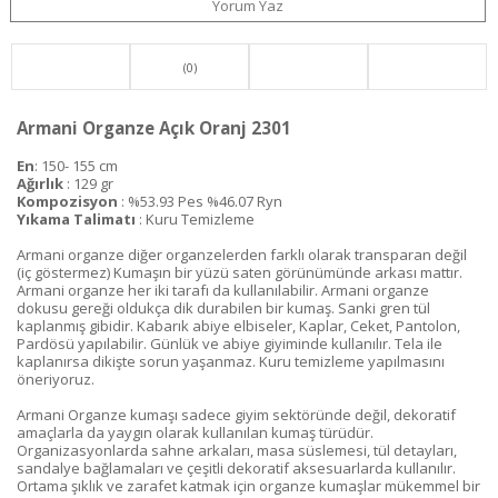
Yorum Yaz
(0)
Armani Organze Açık Oranj 2301
En
: 150- 155 cm
Ağırlık
: 129 gr
Kompozisyon
: %53.93 Pes %46.07 Ryn
Yıkama Talimatı
: Kuru Temizleme
Armani organze diğer organzelerden farklı olarak transparan değil
(iç göstermez) Kumaşın bir yüzü saten görünümünde arkası mattır.
Armani organze her iki tarafı da kullanılabilir. Armani organze
dokusu gereği oldukça dik durabilen bir kumaş. Sanki gren tül
kaplanmış gibidir. Kabarık abiye elbiseler, Kaplar, Ceket, Pantolon,
Pardösü yapılabilir. Günlük ve abiye giyiminde kullanılır. Tela ile
kaplanırsa dikişte sorun yaşanmaz. Kuru temizleme yapılmasını
öneriyoruz.
Armani Organze kumaşı sadece giyim sektöründe değil, dekoratif
amaçlarla da yaygın olarak kullanılan kumaş türüdür.
Organizasyonlarda sahne arkaları, masa süslemesi, tül detayları,
sandalye bağlamaları ve çeşitli dekoratif aksesuarlarda kullanılır.
Ortama şıklık ve zarafet katmak için organze kumaşlar mükemmel bir