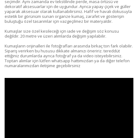
seçimdir. Aynı zamanda ev tekstilinde perde, masa örtüsü ve
dekoratif aksesuarlar için de uygundur. Ayrıca yapay çiçek ve güller
yaparak aksesuar olarak kullanabilirsiniz. Hafif ve havalı dokusuyla
estetik bir görünüm sunan organze kumaş, zarafet ve gösterişin
buluştuğu özel tasarımlar için vazgeçilmez bir materyaldir.
Kumaşlar size özel kesileceği için iade ve değişim söz konusu
değildir. 20 metre ve üzeri alımlarda değişim yapılabilir.
Kumaşların orijinalleri ile fotoğrafları arasında birkaç ton fark olabilir.
Sipariş verirken bu hususu dikkate almanızı öneririz. tereddüt
ettiğiniz durumlarda ayrıca fotoğraf ya da video isteyebilirsiniz.
Toptan alımlar için lütfen whatsapp hattımızdan ya da diğer telefon
numaralarımızdan iletişime geçebilirsiniz