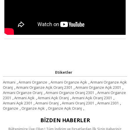
Etiketler
Armani
,
Armani Organze
,
Armani Organze Açık
,
Armani Organze Açık
Oranj
,
Armani Organze Açık Oranj 2301
,
Armani Organze Açık 2301
,
Armani Organze Oranj
,
Armani Organze Oranj 2301
,
Armani Organze
2301
,
Armani Açık
,
Armani Açık Oranj
,
Armani Açık Oranj 2301
,
Armani Açık 2301
,
Armani Oranj
,
Armani Oranj 2301
,
Armani 2301
,
Organze
,
Organze Açık
,
Organze Açık Oranj
,
BIZDEN HABERLER
Bültenimize Üye Olun ! Tüm İndirim ve Fırsatlardan İlk Sizin Haberiniz