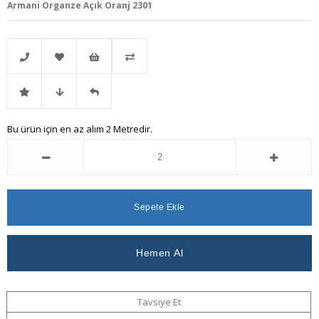
Armani Organze Açık Oranj 2301
Telefonla
Favorilere
İstek
Karşılaştır
İndirimli
Fiyat
Gelince
Bu ürün için en az alım 2 Metredir.
Sipariş
Ekle
Listeme
Ürün
Düşünce
Haber
Ekle
Haber
Ver
Ver
Tavsiye Et