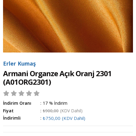
Erler Kumaş
Armani Organze Açık Oranj 2301
(A01ORG2301)
İndirim Oranı
:
17
%
İndirim
Fiyat
:
₺900,00
(KDV Dahil)
İndirimli
:
₺750,00
(KDV Dahil)