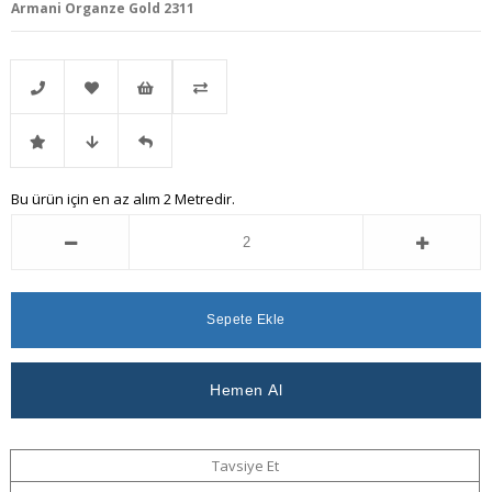
Armani Organze Gold 2311
Telefonla
Favorilere
İstek
Karşılaştır
İndirimli
Fiyat
Gelince
Bu ürün için en az alım 2 Metredir.
Sipariş
Ekle
Listeme
Ürün
Düşünce
Haber
Ekle
Haber
Ver
Ver
Tavsiye Et