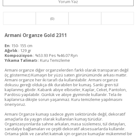
Yorum Yaz
(0)
Armani Organze Gold 2311
En
: 150- 155 cm
Ağırlık
: 129 gr
Kompozisyon
: %53.93 Pes %46.07 Ryn
Yıkama Talimatı
: Kuru Temizleme
Armani organze diğer organzelerden farklı olarak transparan değil
(iç göstermez) Kumaşın bir yüzü saten görünümünde arkası mattır.
Armani organze her iki tarafı da kullanılabilir. Armani organze
dokusu gereği oldukça dik durabilen bir kumaş. Sanki gren tül
kaplanmış gibidir. Kabarık abiye elbiseler, Kaplar, Ceket, Pantolon,
Pardösü yapılabilir. Günlük ve abiye giyiminde kullanılır. Tela ile
kaplanırsa dikişte sorun yaşanmaz. Kuru temizleme yapılmasını
öneriyoruz.
Armani Organze kumaşı sadece giyim sektöründe değil, dekoratif
amaçlarla da yaygın olarak kullanılan kumaş türüdür.
Organizasyonlarda sahne arkaları, masa süslemesi, tül detayları,
sandalye bağlamaları ve çeşitli dekoratif aksesuarlarda kullanılır.
Ortama şıklık ve zarafet katmak için organze kumaşlar mükemmel bir