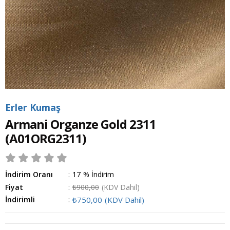
Erler Kumaş
Armani Organze Gold 2311
(A01ORG2311)
İndirim Oranı
:
17
%
İndirim
Fiyat
:
₺900,00
(KDV Dahil)
İndirimli
:
₺750,00
(KDV Dahil)