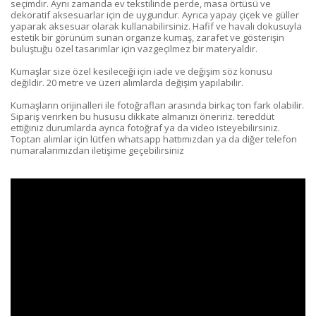
seçimdir. Aynı zamanda ev tekstilinde perde, masa örtüsü ve
dekoratif aksesuarlar için de uygundur. Ayrıca yapay çiçek ve güller
yaparak aksesuar olarak kullanabilirsiniz. Hafif ve havalı dokusuyla
estetik bir görünüm sunan organze kumaş, zarafet ve gösterişin
buluştuğu özel tasarımlar için vazgeçilmez bir materyaldir.
Kumaşlar size özel kesileceği için iade ve değişim söz konusu
değildir. 20 metre ve üzeri alımlarda değişim yapılabilir.
Kumaşların orijinalleri ile fotoğrafları arasında birkaç ton fark olabilir.
Sipariş verirken bu hususu dikkate almanızı öneririz. tereddüt
ettiğiniz durumlarda ayrıca fotoğraf ya da video isteyebilirsiniz.
Toptan alımlar için lütfen whatsapp hattımızdan ya da diğer telefon
numaralarımızdan iletişime geçebilirsiniz