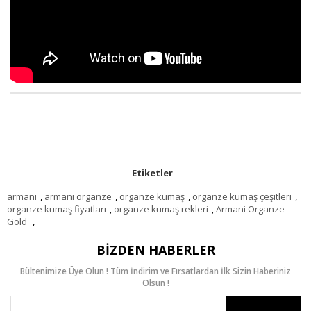
Etiketler
armani
,
armani organze
,
organze kumaş
,
organze kumaş çeşitleri
,
organze kumaş fiyatları
,
organze kumaş rekleri
,
Armani Organze
Gold
,
BIZDEN HABERLER
Bültenimize Üye Olun ! Tüm İndirim ve Fırsatlardan İlk Sizin Haberiniz
Olsun !