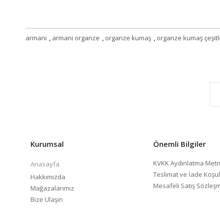
armani
,
armani organze
,
organze kumaş
,
organze kumaş çeşitl
Kurumsal
Önemli Bilgiler
KVKK Aydınlatma Metn
Anasayfa
Teslimat ve İade Koşul
Hakkımızda
Mesafeli Satış Sözleş
Mağazalarımız
Bize Ulaşın