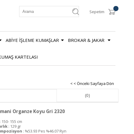
Sepetim
ABİYE İŞLEME KUMAŞLAR
BROKAR & JAKAR
KUMAŞ KARTELASI
< < Önceki Sayfaya Dön
(0)
mani Organze Koyu Gri 2320
: 150- 155 cm
ırlık
: 129 gr
mpozisyon
: %53.93 Pes %46.07 Ryn