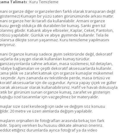
kama Talimatı
: Kuru Temizleme
mani organze diğer organzelerden farklı olarak transparan değil
ç göstermez) Kumaşın bir yüzü saten görünümünde arkası mattır.
mani organze her iki tarafı da kullanılabilir. Armani organze
kusu gereği oldukça dik durabilen bir kumaş. Sanki gren tül
planmış gibidir. Kabarık abiye elbiseler, Kaplar, Ceket, Pantolon,
dösü yapılabilir. Günlük ve abiye giyiminde kullanılır. Tela ile
planırsa dikişte sorun yaşanmaz. Kuru temizleme yapılmasını
eriyoruz.
mani Organze kumaşı sadece giyim sektöründe değil, dekoratif
açlarla da yaygın olarak kullanılan kumaş türüdür.
ganizasyonlarda sahne arkaları, masa süslemesi, tül detayları,
ndalye bağlamaları ve çeşitli dekoratif aksesuarlarda kullanılır.
tama şıklık ve zarafet katmak için organze kumaşlar mükemmel
r seçimdir. Aynı zamanda ev tekstilinde perde, masa örtüsü ve
koratif aksesuarlar için de uygundur. Ayrıca yapay çiçek ve güller
parak aksesuar olarak kullanabilirsiniz. Hafif ve havalı dokusuyla
tetik bir görünüm sunan organze kumaş, zarafet ve gösterişin
luştuğu özel tasarımlar için vazgeçilmez bir materyaldir.
maşlar size özel kesileceği için iade ve değişim söz konusu
ildir. 20 metre ve üzeri alımlarda değişim yapılabilir.
aşların orijinalleri ile fotoğrafları arasında birkaç ton fark
abilir. Sipariş verirken bu hususu dikkate almanızı öneririz.
reddüt ettiğiniz durumlarda ayrıca fotoğraf ya da video