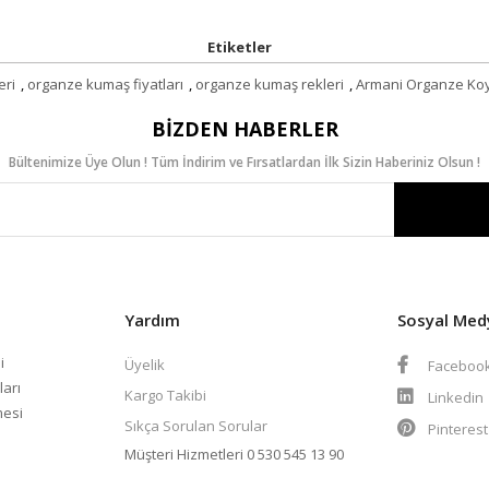
Etiketler
eri
,
organze kumaş fiyatları
,
organze kumaş rekleri
,
Armani Organze Ko
BIZDEN HABERLER
Bültenimize Üye Olun ! Tüm İndirim ve Fırsatlardan İlk Sizin Haberiniz Olsun !
Yardım
Sosyal Med
i
Üyelik
Faceboo
ları
Kargo Takibi
Linkedin
mesi
Sıkça Sorulan Sorular
Pinteres
Müşteri Hizmetleri
0 530 545 13 90