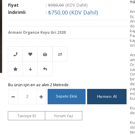
Yı
Fiyat
:
₺900,00
(KDV Dahil)
₺750,00
(KDV Dahil)
Ar
İndirimli
:
(i
Ar
do
ka
Armani Organze Koyu Gri 2320
Par
ka
ön
Ar
am
Or
sa
Telefonla
Favorilere
İstek
Karşılaştır
Or
bi
de
İndirimli
Fiyat
Gelince
Bu ürün için en az alım 2 Metredir.
Sipariş
Ekle
Listeme
ya
es
bu
Ürün
Düşünce
Haber
Ekle
Ku
değ
Haber
Ver
Tavsiye Et
Yorum Yaz
Kum
ol
Ver
te