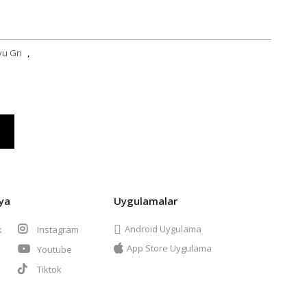
yu Gri
,
ya
Uygulamalar
Android Uygulama
k
Instagram
App Store Uygulama
Youtube
t
Tiktok