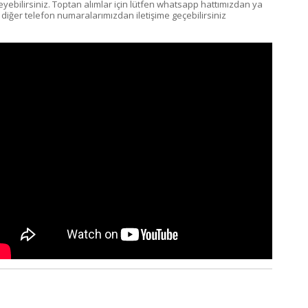
teyebilirsiniz. Toptan alımlar için lütfen whatsapp hattımızdan ya
 diğer telefon numaralarımızdan iletişime geçebilirsiniz