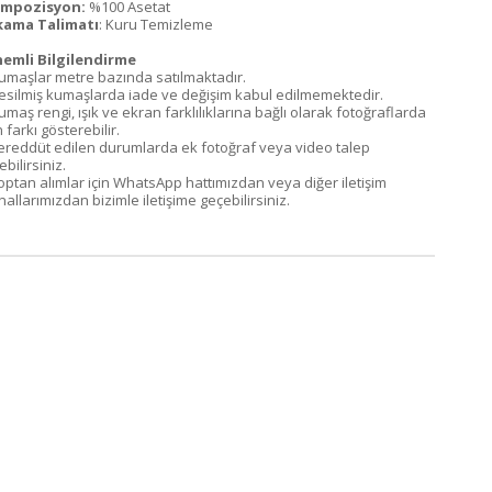
mpozisyon:
%100 Asetat
kama Talimatı
: Kuru Temizleme
emli Bilgilendirme
Kumaşlar metre bazında satılmaktadır.
Kesilmiş kumaşlarda iade ve değişim kabul edilmemektedir.
umaş rengi, ışık ve ekran farklılıklarına bağlı olarak fotoğraflarda
 farkı gösterebilir.
Tereddüt edilen durumlarda ek fotoğraf veya video talep
bilirsiniz.
Toptan alımlar için WhatsApp hattımızdan veya diğer iletişim
allarımızdan bizimle iletişime geçebilirsiniz.