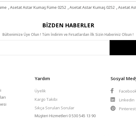
Füme
,
Asetat Astar Kumaş Füme 0252
,
Asetat Astar Kumaş 0252
,
Asetat As
BIZDEN HABERLER
Bültenimize Üye Olun ! Tüm İndirim ve Fırsatlardan İlk Sizin Haberiniz Olsun !
Yardım
Sosyal Med
i
Üyelik
Faceboo
ları
Kargo Takibi
Linkedin
mesi
Sıkça Sorulan Sorular
Pinteres
Müşteri Hizmetleri
0 530 545 13 90