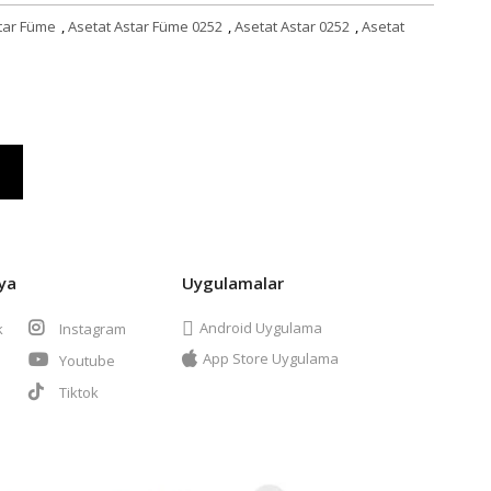
tar Füme
,
Asetat Astar Füme 0252
,
Asetat Astar 0252
,
Asetat
ya
Uygulamalar
Android Uygulama
k
Instagram
App Store Uygulama
Youtube
t
Tiktok