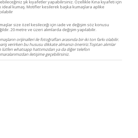
ebileceğiniz şık kıyafetler yapabilirsiniz. Özellikle Kına kıyafeti için
k ideal kumaş. Motifler kesilerek başka kumaşlara aplike
ılabilir
maşlar size özel kesileceği için iade ve değişim söz konusu
ildir. 20 metre ve üzeri alımlarda değişim yapılabilir.
aşların orijinalleri ile fotoğrafları arasında bir-iki ton farkı olabilir.
pariş verirken bu hususu dikkate almanızı öneririz.Toptan alımlar
in lütfen whatsapp hattımızdan ya da diğer telefon
aralarımızdan iletişime geçebilirsiniz.