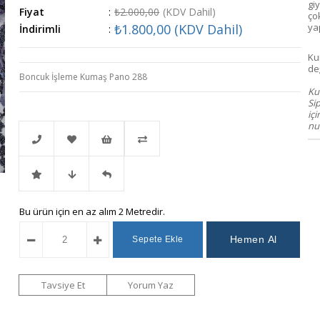
giy
Fiyat
:
₺2.000,00
(KDV Dahil)
ço
₺1.800,00
(KDV Dahil)
yap
İndirimli
:
Ku
değ
Boncuk İşleme Kumaş Pano 288
Kum
Si
iç
num
Telefonla
Favorilere
İstek
Karşılaştır
İndirimli
Fiyat
Gelince
Bu ürün için en az alım 2 Metredir.
Sipariş
Ekle
Listeme
Ürün
Düşünce
Haber
Ekle
Haber
Ver
Tavsiye Et
Yorum Yaz
Ver