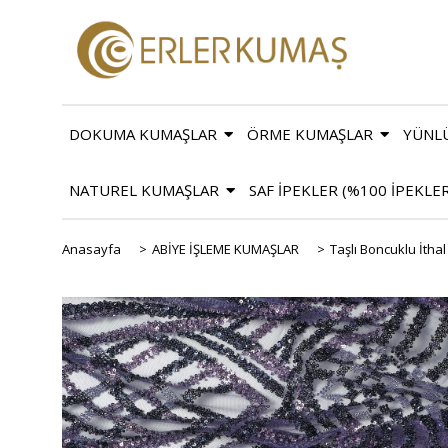
DOKUMA KUMAŞLAR
ÖRME KUMAŞLAR
YÜNL
NATUREL KUMAŞLAR
SAF İPEKLER (%100 İPEKLE
Anasayfa
>
ABİYE İŞLEME KUMAŞLAR
>
Taşlı Boncuklu İtha