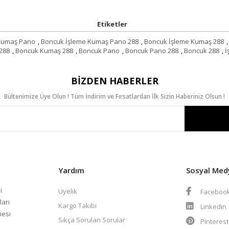
Etiketler
Kumaş Pano
,
Boncuk İşleme Kumaş Pano 288
,
Boncuk İşleme Kumaş 288
,
288
,
Boncuk Kumaş 288
,
Boncuk Pano
,
Boncuk Pano 288
,
Boncuk 288
,
İ
BIZDEN HABERLER
Bültenimize Üye Olun ! Tüm İndirim ve Fırsatlardan İlk Sizin Haberiniz Olsun !
Yardım
Sosyal Med
i
Üyelik
Faceboo
ları
Kargo Takibi
Linkedin
mesi
Sıkça Sorulan Sorular
Pinteres