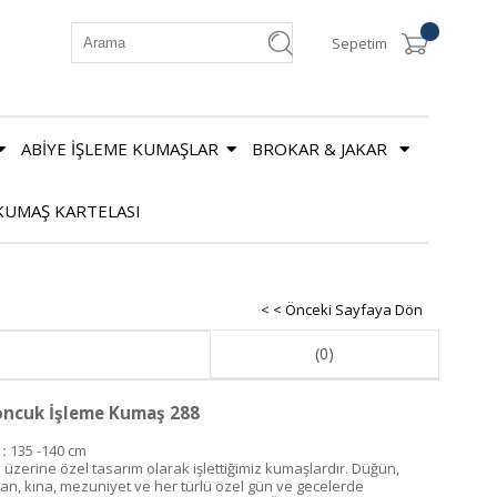
Sepetim
ABİYE İŞLEME KUMAŞLAR
BROKAR & JAKAR
KUMAŞ KARTELASI
< < Önceki Sayfaya Dön
(0)
ncuk İşleme Kumaş 288
:
135 -140 cm
l üzerine özel tasarım olarak işlettiğimiz kumaşlardır. Düğün,
şan, kına, mezuniyet ve her türlü özel gün ve gecelerde