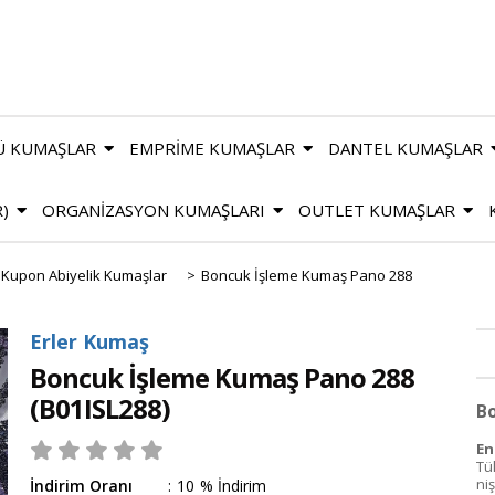
Ü KUMAŞLAR
EMPRİME KUMAŞLAR
DANTEL KUMAŞLAR
R)
ORGANİZASYON KUMAŞLARI
OUTLET KUMAŞLAR
l Kupon Abiyelik Kumaşlar
>
Boncuk İşleme Kumaş Pano 288
Erler Kumaş
Boncuk İşleme Kumaş Pano 288
(B01ISL288)
Bo
En 
Tü
ni
İndirim Oranı
:
10
%
İndirim