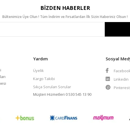
BIZDEN HABERLER
Bültenimize Üye Olun ! Tüm İndirim ve Fırsatlardan İlk Sizin Haberiniz Olsun !
Yardım
Sosyal Med
i
Üyelik
Faceboo
ları
Kargo Takibi
Linkedin
mesi
Sıkça Sorulan Sorular
Pinteres
Müşteri Hizmetleri
0 530 545 13 90