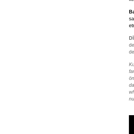
Ver
Ba
sa
et
D
de
de
Ku
fa
ön
da
w
nu