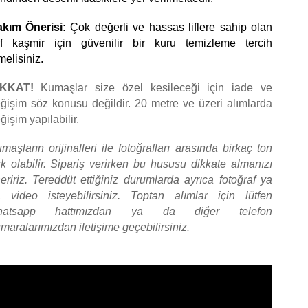
kım Önerisi:
 Çok değerli ve hassas liflere sahip olan 
f kaşmir için güvenilir bir kuru temizleme tercih 
melisiniz. 
İKKAT! 
Kumaşlar size özel kesileceği için iade ve 
ğişim söz konusu değildir. 20 metre ve üzeri alımlarda 
ğişim yapılabilir.
maşların orijinalleri ile fotoğrafları arasında birkaç ton 
rk olabilir. Sipariş verirken bu hususu dikkate almanızı 
eririz. Tereddüt ettiğiniz durumlarda ayrıca fotoğraf ya 
 video isteyebilirsiniz. Toptan alımlar için lütfen 
hatsapp hattımızdan ya da diğer telefon 
maralarımızdan iletişime geçebilirsiniz.