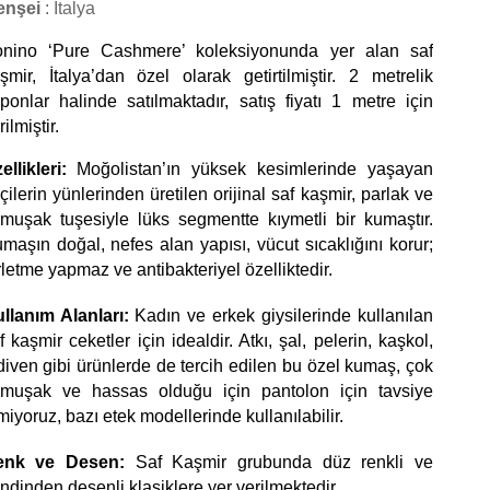
enşei
 : İtalya  
nino ‘Pure Cashmere’ koleksiyonunda yer alan saf 
şmir, İtalya’dan özel olarak getirtilmiştir. 2 metrelik 
ponlar halinde satılmaktadır, satış fiyatı 1 metre için 
ilmiştir. 
ellikleri:
 Moğolistan’ın yüksek kesimlerinde yaşayan 
çilerin yünlerinden üretilen orijinal saf kaşmir, parlak ve 
muşak tuşesiyle lüks segmentte kıymetli bir kumaştır. 
maşın doğal, nefes alan yapısı, vücut sıcaklığını korur; 
rletme yapmaz ve antibakteriyel özelliktedir.  
llanım Alanları:
 Kadın ve erkek giysilerinde kullanılan 
f kaşmir ceketler için idealdir. Atkı, şal, pelerin, kaşkol, 
diven gibi ürünlerde de tercih edilen bu özel kumaş, çok 
muşak ve hassas olduğu için pantolon için tavsiye 
miyoruz, bazı etek modellerinde kullanılabilir. 
enk ve Desen:
 Saf Kaşmir grubunda düz renkli ve 
ndinden desenli klasiklere yer verilmektedir.