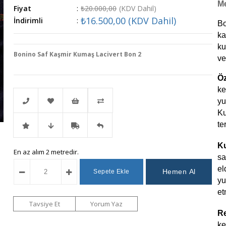
M
Fiyat
:
₺20.000,00
(KDV Dahil)
₺16.500,00
(KDV Dahil)
İndirimli
:
Bo
ka
ku
Bonino Saf Kaşmir Kumaş Lacivert Bon 2
ver
Öz
ke
yu
Ku
te
Telefonla
Favorilere
İstek
Karşılaştır
Ku
İndirimli
Fiyat
Kargo
Gelince
En az alım 2 metredir.
Sipariş
Ekle
Listeme
sa
el
Ürün
Düşünce
Bedava
Haber
Ekle
yu
et
Haber
Ver
Tavsiye Et
Yorum Yaz
R
ke