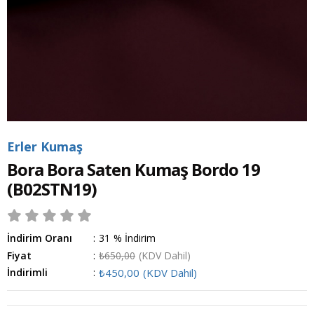
Erler Kumaş
Bora Bora Saten Kumaş Bordo 19
(B02STN19)
İndirim Oranı
:
31
%
İndirim
Fiyat
:
₺650,00
(KDV Dahil)
İndirimli
:
₺450,00
(KDV Dahil)