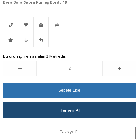
Bora Bora Saten Kumaş Bordo 19
Telefonla
Favorilere
İstek
Karşılaştır
İndirimli
Fiyat
Gelince
Bu ürün için en az alım 2 Metredir.
Sipariş
Ekle
Listeme
Ürün
Düşünce
Haber
Ekle
Haber
Ver
Ver
Tavsiye Et