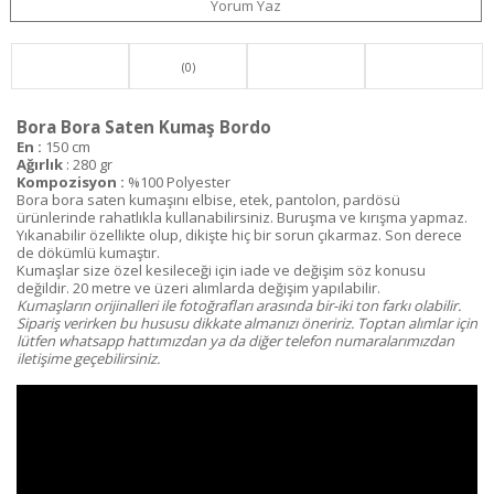
Yorum Yaz
(0)
Bora Bora Saten Kumaş Bordo
En :
150 cm
Ağırlık
: 280 gr
Kompozisyon :
%100 Polyester
Bora bora saten kumaşını elbise, etek, pantolon, pardösü
ürünlerinde rahatlıkla kullanabilirsiniz. Buruşma ve kırışma yapmaz.
Yıkanabilir özellikte olup, dikişte hiç bir sorun çıkarmaz. Son derece
de dökümlü kumaştır.
Kumaşlar size özel kesileceği için iade ve değişim söz konusu
değildir. 20 metre ve üzeri alımlarda değişim yapılabilir.
Kumaşların orijinalleri ile fotoğrafları arasında bir-iki ton farkı olabilir.
Sipariş verirken bu hususu dikkate almanızı öneririz. Toptan alımlar için
lütfen whatsapp hattımızdan ya da diğer telefon numaralarımızdan
iletişime geçebilirsiniz.