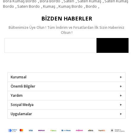
Bora Kumaş Bordo
,
Bora Bordo
,
Saten
,
Saten Kumaş
,
Saten Kumaş
Bordo
,
Saten Bordo
,
Kumaş
,
Kumaş Bordo
,
Bordo
,
BIZDEN HABERLER
Bültenimize Üye Olun ! Tüm İndirim ve Fırsatlardan İlk Sizin Haberiniz
Olsun !
Kurumsal
Önemli Bilgiler
Yardım
Sosyal Medya
Uygulamalar