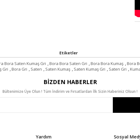
Etiketler
ra Bora Saten Kumaş Gri
,
Bora Bora Saten Gri
,
Bora Bora Kumaş
,
Bora B
 Gri
,
Bora Gri
,
Saten
,
Saten Kumaş
,
Saten Kumaş Gri
,
Saten Gri
,
Kum
BIZDEN HABERLER
Bültenimize Üye Olun ! Tüm İndirim ve Fırsatlardan İlk Sizin Haberiniz Olsun !
Yardım
Sosyal Med