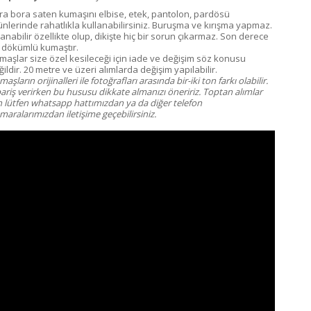
ra bora saten kumaşını elbise, etek, pantolon, pardösü
ünlerinde rahatlıkla kullanabilirsiniz. Buruşma ve kırışma yapmaz.
anabilir özellikte olup, dikişte hiç bir sorun çıkarmaz. Son derece
 dökümlü kumaştır.
maşlar size özel kesileceği için iade ve değişim söz konusu
ildir. 20 metre ve üzeri alımlarda değişim yapılabilir.
aşların orijinalleri ile fotoğrafları arasında bir-iki ton farkı olabilir.
pariş verirken bu hususu dikkate almanızı öneririz. Toptan alımlar
in lütfen whatsapp hattımızdan ya da diğer telefon
aralarımızdan iletişime geçebilirsiniz.