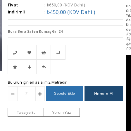
Fiyat
:
₺650,00
(KDV Dahil)
Bo
ür
₺450,00
(KDV Dahil)
İndirimli
:
Yık
de
Ku
değ
Bora Bora Saten Kumaş Gri 24
Kum
Si
iç
num
Telefonla
Favorilere
İstek
Karşılaştır
İndirimli
Fiyat
Gelince
Bu ürün için en az alım 2 Metredir.
Sipariş
Ekle
Listeme
Ürün
Düşünce
Haber
Ekle
Haber
Ver
Tavsiye Et
Yorum Yaz
Ver