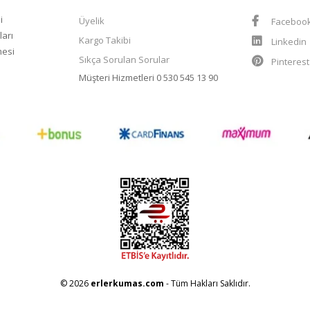
i
Üyelik
Faceboo
ları
Kargo Takibi
Linkedin
mesi
Sıkça Sorulan Sorular
Pinteres
Müşteri Hizmetleri
0 530 545 13 90
© 2026
erlerkumas.com
- Tüm Hakları Saklıdır.