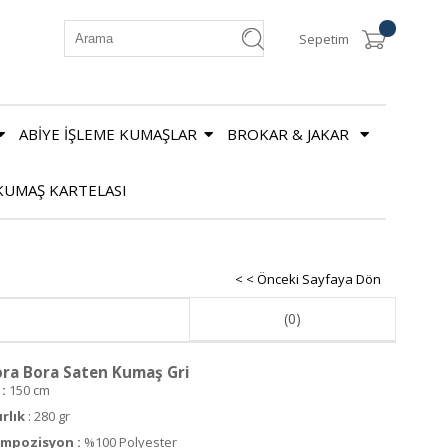
Sepetim
ABİYE İŞLEME KUMAŞLAR
BROKAR & JAKAR
KUMAŞ KARTELASI
< < Önceki Sayfaya Dön
(0)
ra Bora Saten Kumaş Gri
:
150 cm
ırlık
: 280 gr
mpozisyon :
%100 Polyester