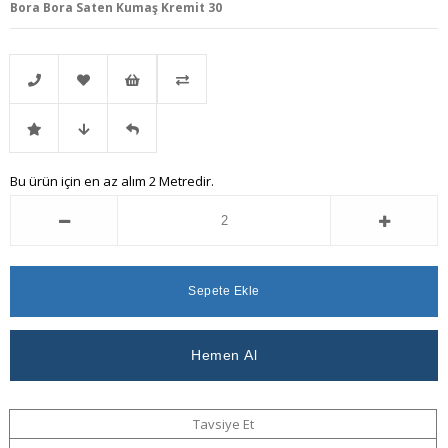
Bora Bora Saten Kumaş Kremit 30
Telefonla
Favorilere
İstek
Karşılaştır
İndirimli
Fiyat
Gelince
Bu ürün için en az alım 2 Metredir.
Sipariş
Ekle
Listeme
Ürün
Düşünce
Haber
Ekle
Haber
Ver
Ver
Tavsiye Et