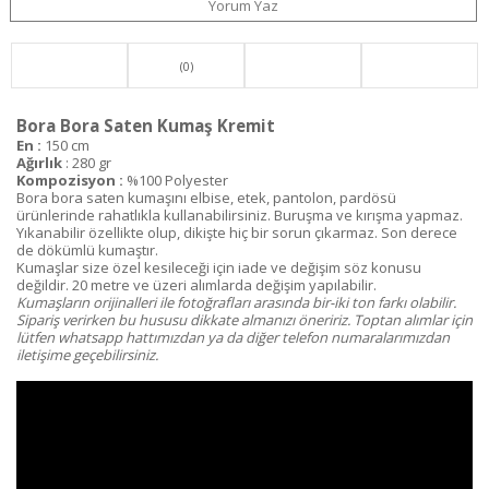
Yorum Yaz
(0)
Bora Bora Saten Kumaş Kremit
En :
150 cm
Ağırlık
: 280 gr
Kompozisyon :
%100 Polyester
Bora bora saten kumaşını elbise, etek, pantolon, pardösü
ürünlerinde rahatlıkla kullanabilirsiniz. Buruşma ve kırışma yapmaz.
Yıkanabilir özellikte olup, dikişte hiç bir sorun çıkarmaz. Son derece
de dökümlü kumaştır.
Kumaşlar size özel kesileceği için iade ve değişim söz konusu
değildir. 20 metre ve üzeri alımlarda değişim yapılabilir.
Kumaşların orijinalleri ile fotoğrafları arasında bir-iki ton farkı olabilir.
Sipariş verirken bu hususu dikkate almanızı öneririz. Toptan alımlar için
lütfen whatsapp hattımızdan ya da diğer telefon numaralarımızdan
iletişime geçebilirsiniz.