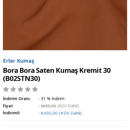
Erler Kumaş
Bora Bora Saten Kumaş Kremit 30
(B02STN30)
İndirim Oranı
:
31
%
İndirim
Fiyat
:
₺650,00
(KDV Dahil)
İndirimli
:
₺450,00
(KDV Dahil)