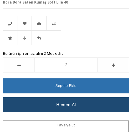
Bora Bora Saten Kumaş Soft Lila 40
Telefonla
Favorilere
İstek
Karşılaştır
İndirimli
Fiyat
Gelince
Bu ürün için en az alım 2 Metredir.
Sipariş
Ekle
Listeme
Ürün
Düşünce
Haber
Ekle
Haber
Ver
Ver
Tavsiye Et