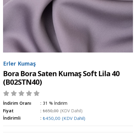
Erler Kumaş
Bora Bora Saten Kumaş Soft Lila 40
(B02STN40)
İndirim Oranı
:
31
%
İndirim
Fiyat
:
₺650,00
(KDV Dahil)
İndirimli
:
₺450,00
(KDV Dahil)