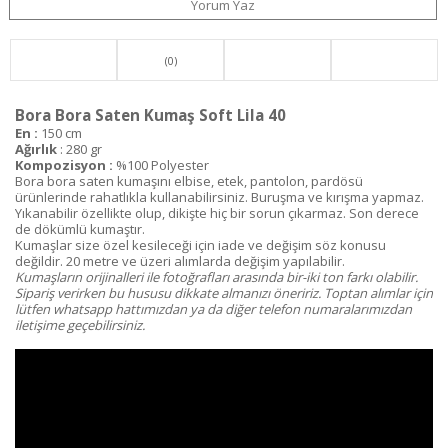
Yorum Yaz
(0)
Bora Bora Saten Kumaş Soft Lila 40
En :
150 cm
Ağırlık
: 280 gr
Kompozisyon :
%100 Polyester
Bora bora saten kumaşını elbise, etek, pantolon, pardösü
ürünlerinde rahatlıkla kullanabilirsiniz. Buruşma ve kırışma yapmaz.
Yıkanabilir özellikte olup, dikişte hiç bir sorun çıkarmaz. Son derece
de dökümlü kumaştır.
Kumaşlar size özel kesileceği için iade ve değişim söz konusu
değildir. 20 metre ve üzeri alımlarda değişim yapılabilir.
Kumaşların orijinalleri ile fotoğrafları arasında bir-iki ton farkı olabilir.
Sipariş verirken bu hususu dikkate almanızı öneririz. Toptan alımlar için
lütfen whatsapp hattımızdan ya da diğer telefon numaralarımızdan
iletişime geçebilirsiniz.