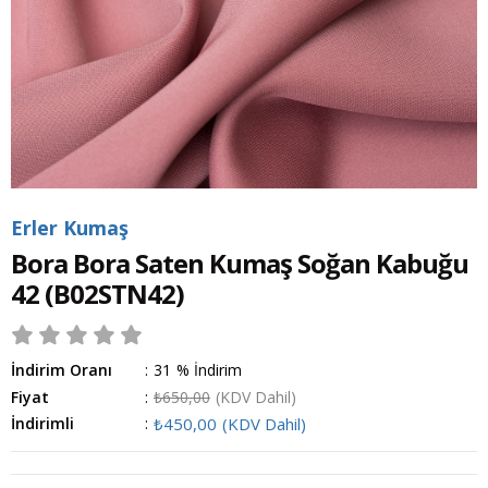
Erler Kumaş
Bora Bora Saten Kumaş Soğan Kabuğu
42
(B02STN42)
İndirim Oranı
:
31
%
İndirim
Fiyat
:
₺650,00
(KDV Dahil)
İndirimli
:
₺450,00
(KDV Dahil)