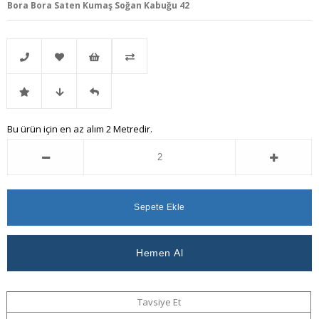
Bora Bora Saten Kumaş Soğan Kabuğu 42
Telefonla
Favorilere
İstek
Karşılaştır
İndirimli
Fiyat
Gelince
Bu ürün için en az alım 2 Metredir.
Sipariş
Ekle
Listeme
Ürün
Düşünce
Haber
Ekle
Haber
Ver
Ver
Tavsiye Et