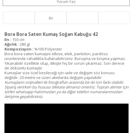
Yorum Yaz
(0)
Bora Bora Saten Kumaş Soğan Kabuğu 42
En :
150 cm
Ağırlık
: 280 gr
Kompozisyon :
%100 Polyester
Bora bora saten kumaşını elbise, etek, pantolon, pardösü
ürünlerinde rahatlıkla kullanabilirsiniz. Buruşma ve kırışma yapmaz.
Yıkanabilir özellikte olup, dikişte hiç bir sorun çıkarmaz. Son derece
de dökümlü kumaştır.
Kumaşlar size özel kesileceği için iade ve değişim söz konusu
değildir. 20 metre ve üzeri alımlarda değişim yapılabilir.
Kumaşların orijinalleri ile fotoğrafları arasında bir-iki ton farkı olabilir.
Sipariş verirken bu hususu dikkate almanızı öneririz. Toptan alımlar için
lütfen whatsapp hattımızdan ya da diğer telefon numaralarımızdan
iletişime geçebilirsiniz.