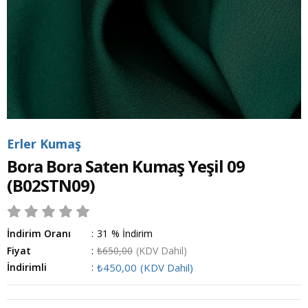
Erler Kumaş
Bora Bora Saten Kumaş Yeşil 09
(B02STN09)
İndirim Oranı
:
31
%
İndirim
Fiyat
:
₺650,00
(KDV Dahil)
İndirimli
:
₺450,00
(KDV Dahil)