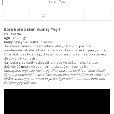
Yorum Yaz
(0)
Bora Bora Saten Kumaş Yeşil
En :
150 cm
Ağırlık
: 280 gr
Kompozisyon :
%100 Polyester
Bora bora saten kumaşını elbise, etek, pantolon, pardösü
ürünlerinde rahatlıkla kullanabilirsiniz. Buruşma ve kırışma yapmaz.
Yıkanabilir özellikte olup, dikişte hiç bir sorun çıkarmaz. Son derece
de dökümlü kumaştır.
Kumaşlar size özel kesileceği için iade ve değişim söz konusu
değildir. 20 metre ve üzeri alımlarda değişim yapılabilir.
Kumaşların orijinalleri ile fotoğrafları arasında bir-iki ton farkı olabilir.
Sipariş verirken bu hususu dikkate almanızı öneririz.Toptan alımlar için
lütfen whatsapp hattımızdan ya da diğer telefon numaralarımızdan
iletişime geçebilirsiniz.