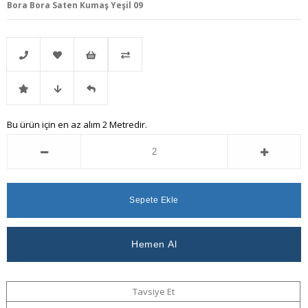
Bora Bora Saten Kumaş Yeşil 09
Telefonla
Favorilere
İstek
Karşılaştır
İndirimli
Fiyat
Gelince
Bu ürün için en az alım 2 Metredir.
Sipariş
Ekle
Listeme
Ürün
Düşünce
Haber
Ekle
Haber
Ver
Ver
Tavsiye Et