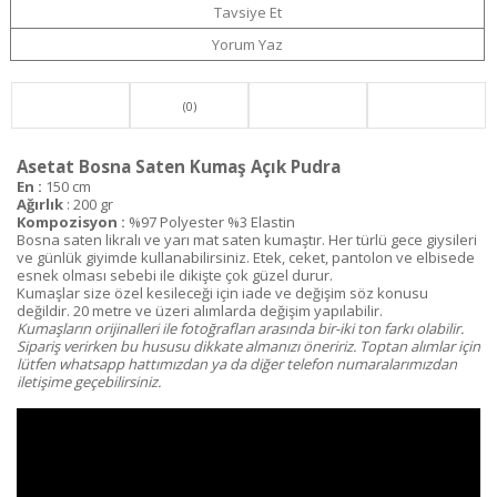
Tavsiye Et
Yorum Yaz
(0)
Asetat Bosna Saten Kumaş Açık Pudra
En :
150 cm
Ağırlık
: 200 gr
Kompozisyon :
%97 Polyester %3 Elastin
Bosna saten likralı ve yarı mat saten kumaştır. Her türlü gece giysileri
ve günlük giyimde kullanabilirsiniz. Etek, ceket, pantolon ve elbisede
esnek olması sebebi ile dikişte çok güzel durur.
Kumaşlar size özel kesileceği için iade ve değişim söz konusu
değildir. 20 metre ve üzeri alımlarda değişim yapılabilir.
Kumaşların orijinalleri ile fotoğrafları arasında bir-iki ton farkı olabilir.
Sipariş verirken bu hususu dikkate almanızı öneririz. Toptan alımlar için
lütfen whatsapp hattımızdan ya da diğer telefon numaralarımızdan
iletişime geçebilirsiniz.