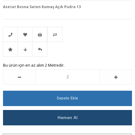
Asetat Bosna Saten Kumaş Açık Pudra 13
Telefonla
Favorilere
İstek
Karşılaştır
İndirimli
Fiyat
Gelince
Bu ürün için en az alım 2 Metredir.
Sipariş
Ekle
Listeme
Ürün
Düşünce
Haber
Ekle
Haber
Ver
Ver