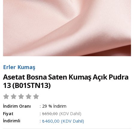
Erler Kumaş
Asetat Bosna Saten Kumaş Açık Pudra
13
(B01STN13)
İndirim Oranı
:
29
%
İndirim
Fiyat
:
₺650,00
(KDV Dahil)
İndirimli
:
₺460,00
(KDV Dahil)