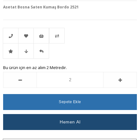
Asetat Bosna Saten Kumaş Bordo 2521
Telefonla
Favorilere
İstek
Karşılaştır
İndirimli
Fiyat
Gelince
Bu ürün için en az alım 2 Metredir.
Sipariş
Ekle
Listeme
Ürün
Düşünce
Haber
Ekle
Haber
Ver
Ver