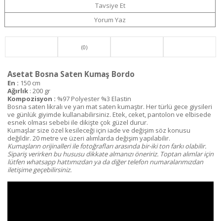
Tavsiye Et
Yorum Yaz
(0)
Asetat Bosna Saten Kumaş Bordo
En :
150 cm
Ağırlık
: 200 gr
Kompozisyon :
%97 Polyester %3 Elastin
Bosna saten likralı ve yarı mat saten kumaştır. Her türlü gece giysileri
ve günlük giyimde kullanabilirsiniz. Etek, ceket, pantolon ve elbisede
esnek olması sebebi ile dikişte çok güzel durur.
Kumaşlar size özel kesileceği için iade ve değişim söz konusu
değildir. 20 metre ve üzeri alımlarda değişim yapılabilir.
Kumaşların orijinalleri ile fotoğrafları arasında bir-iki ton farkı olabilir.
Sipariş verirken bu hususu dikkate almanızı öneririz. Toptan alımlar için
lütfen whatsapp hattımızdan ya da diğer telefon numaralarımızdan
iletişime geçebilirsiniz.