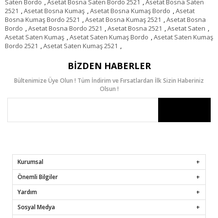
Saten Bordo
,
Asetat Bosna Saten Bordo 2521
,
Asetat Bosna Saten
2521
,
Asetat Bosna Kumaş
,
Asetat Bosna Kumaş Bordo
,
Asetat
Bosna Kumaş Bordo 2521
,
Asetat Bosna Kumaş 2521
,
Asetat Bosna
Bordo
,
Asetat Bosna Bordo 2521
,
Asetat Bosna 2521
,
Asetat Saten
,
Asetat Saten Kumaş
,
Asetat Saten Kumaş Bordo
,
Asetat Saten Kumaş
Bordo 2521
,
Asetat Saten Kumaş 2521
,
BIZDEN HABERLER
Bültenimize Üye Olun ! Tüm İndirim ve Fırsatlardan İlk Sizin Haberiniz
Olsun !
Kurumsal
Önemli Bilgiler
Yardım
Sosyal Medya