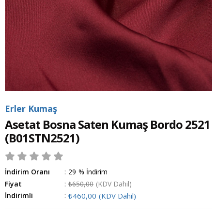
Erler Kumaş
Asetat Bosna Saten Kumaş Bordo 2521
(B01STN2521)
İndirim Oranı
:
29
%
İndirim
Fiyat
:
₺650,00
(KDV Dahil)
İndirimli
:
₺460,00
(KDV Dahil)