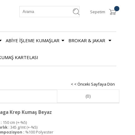
Sepetim
ABİYE İŞLEME KUMAŞLAR
BROKAR & JAKAR
KUMAŞ KARTELASI
< < Önceki Sayfaya Dön
(0)
aga Krep Kumaş Beyaz
:
150 cm (+-%5)
ırlık
: 345 g/mt (+-%5)
mpozisyon :
%100 Polyester