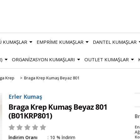
Ü KUMAŞLAR
EMPRİME KUMAŞLAR
DANTEL KUMAŞLAR
R)
ORGANİZASYON KUMAŞLARI
OUTLET KUMAŞLAR
ga Krep
>
Braga Krep Kumaş Beyaz 801
Erler Kumaş
Braga Krep Kumaş Beyaz 801
(B01KRP801)
Br
En 
Ağ
Ko
İndirim Oranı
:
10
%
İndirim