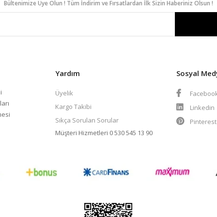
Bültenimize Üye Olun ! Tüm İndirim ve Fırsatlardan İlk Sizin Haberiniz Olsun !
Yardım
Sosyal Med
i
Üyelik
Faceboo
ları
Kargo Takibi
Linkedin
mesi
Sıkça Sorulan Sorular
Pinteres
Müşteri Hizmetleri
0 530 545 13 90