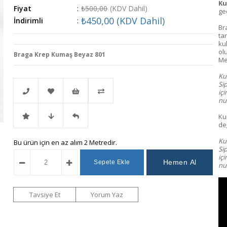
Ku
Fiyat
:
₺500,00
(KDV Dahil)
gec
₺450,00
(KDV Dahil)
İndirimli
:
Br
tar
ku
ol
Braga Krep Kumaş Beyaz 801
Me
Kum
Si
iç
nu
Ku
Telefonla
Favorilere
İstek
Karşılaştır
değ
Kum
İndirimli
Fiyat
Gelince
Bu ürün için en az alım 2 Metredir.
Sipariş
Ekle
Listeme
Si
iç
num
Ürün
Düşünce
Haber
Ekle
Haber
Ver
Tavsiye Et
Yorum Yaz
Ver