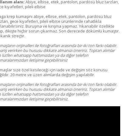
llanım alanı:
Abiye, elbise, etek, pantolon, pardösü bluz tarzları,
e kıyafetleri, pileli elbise
aga krep kumaşını abiye, elbise, etek, pantolon, pardösü bluz
zları, gece kıyafetleri, pileli elbise ürünlerinde rahatlıkla
llanabilirsiniz. Buruşma ve kırışma yapmaz. Yıkanabilir özellikte
up, dikişte hiçbir sorun çıkarmaz. Son derecede dökümlü kumaştır.
kanik streçtir.
aşların orijinalleri ile fotoğrafları arasında bir-iki ton farkı olabilir.
pariş verirken bu hususu dikkate almanızı öneririz. Toptan alımlar
in lütfen whatsapp hattımızdan ya da diğer telefon
maralarımızdan iletişime geçebilirsiniz
maşlar size özel kesileceği için iade ve değişim söz konusu
ildir. 20 metre ve üzeri alımlarda değişim yapılabilir.
aşların orijinalleri ile fotoğrafları arasında bir-iki ton farkı olabilir.
pariş verirken bu hususu dikkate almanızı öneririz. Toptan alımlar
in lütfen whatsapp hattımızdan ya da diğer telefon
aralarımızdan iletişime geçebilirsiniz.