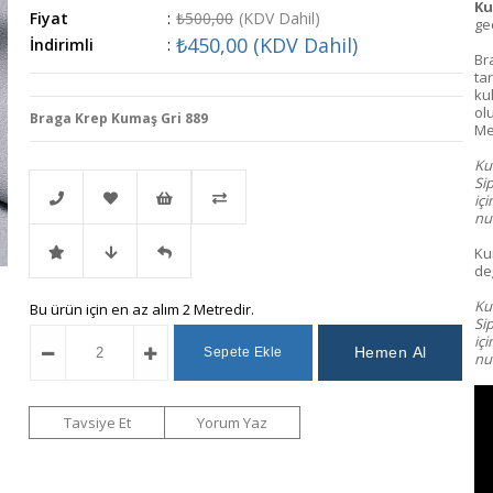
Ku
Fiyat
:
₺500,00
(KDV Dahil)
gec
₺450,00
(KDV Dahil)
İndirimli
:
Br
tar
ku
ol
Braga Krep Kumaş Gri 889
Me
Kum
Si
iç
nu
Ku
Telefonla
Favorilere
İstek
Karşılaştır
değ
Kum
İndirimli
Fiyat
Gelince
Bu ürün için en az alım 2 Metredir.
Sipariş
Ekle
Listeme
Si
iç
num
Ürün
Düşünce
Haber
Ekle
Haber
Ver
Tavsiye Et
Yorum Yaz
Ver