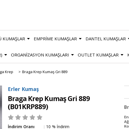
Ü KUMAŞLAR
EMPRİME KUMAŞLAR
DANTEL KUMAŞLAR
R)
ORGANİZASYON KUMAŞLARI
OUTLET KUMAŞLAR
ga Krep
>
Braga Krep Kumaş Gri 889
Erler Kumaş
Braga Krep Kumaş Gri 889
(B01KRP889)
Br
En 
Ağ
Ko
İndirim Oranı
:
10
%
İndirim