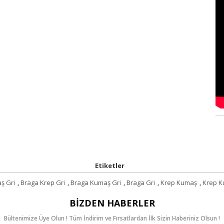
Etiketler
ş Gri
,
Braga Krep Gri
,
Braga Kumaş Gri
,
Braga Gri
,
Krep Kumaş
,
Krep K
BIZDEN HABERLER
Bültenimize Üye Olun ! Tüm İndirim ve Fırsatlardan İlk Sizin Haberiniz Olsun !