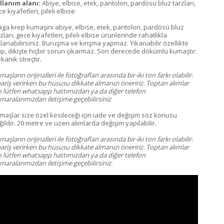
llanım alanı:
Abiye, elbise, etek, pantolon, pardösü bluz tarzları,
e kıyafetleri, pileli elbise
aga krep kumaşını abiye, elbise, etek, pantolon, pardösü bluz
zları, gece kıyafetleri, pileli elbise ürünlerinde rahatlıkla
llanabilirsiniz. Buruşma ve kırışma yapmaz. Yıkanabilir özellikte
up, dikişte hiçbir sorun çıkarmaz. Son derecede dökümlü kumaştır.
kanik streçtir.
aşların orijinalleri ile fotoğrafları arasında bir-iki ton farkı olabilir.
pariş verirken bu hususu dikkate almanızı öneririz. Toptan alımlar
in lütfen whatsapp hattımızdan ya da diğer telefon
maralarımızdan iletişime geçebilirsiniz
maşlar size özel kesileceği için iade ve değişim söz konusu
ildir. 20 metre ve üzeri alımlarda değişim yapılabilir.
aşların orijinalleri ile fotoğrafları arasında bir-iki ton farkı olabilir.
pariş verirken bu hususu dikkate almanızı öneririz. Toptan alımlar
in lütfen whatsapp hattımızdan ya da diğer telefon
aralarımızdan iletişime geçebilirsiniz.