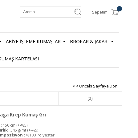
Sepetim
ABİYE İŞLEME KUMAŞLAR
BROKAR & JAKAR
KUMAŞ KARTELASI
< < Önceki Sayfaya Dön
(0)
aga Krep Kumaş Gri
:
150 cm (+-%5)
ırlık
: 345 g/mt (+-%5)
mpozisyon :
%100 Polyester