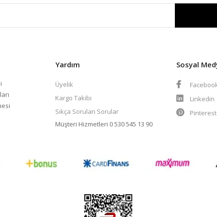
Yardım
Sosyal Med
i
Üyelik
Faceboo
ları
Kargo Takibi
Linkedin
mesi
Sıkça Sorulan Sorular
Pinteres
Müşteri Hizmetleri
0 530 545 13 90