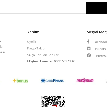
Yardım
Sosyal Med
i
Üyelik
Faceboo
ları
Kargo Takibi
Linkedin
mesi
Sıkça Sorulan Sorular
Pinteres
Müşteri Hizmetleri
0 530 545 13 90