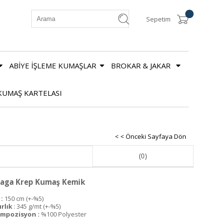
Sepetim
ABİYE İŞLEME KUMAŞLAR
BROKAR & JAKAR
KUMAŞ KARTELASI
< < Önceki Sayfaya Dön
(0)
raga Krep Kumaş Kemik
:
150 cm (+-%5)
ırlık
: 345 g/mt (+-%5)
mpozisyon :
%100 Polyester