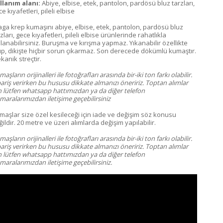
llanım alanı:
Abiye, elbise, etek, pantolon, pardösü bluz tarzları,
e kıyafetleri, pileli elbise
aga krep kumaşını abiye, elbise, etek, pantolon, pardösü bluz
zları, gece kıyafetleri, pileli elbise ürünlerinde rahatlıkla
llanabilirsiniz. Buruşma ve kırışma yapmaz. Yıkanabilir özellikte
up, dikişte hiçbir sorun çıkarmaz. Son derecede dökümlü kumaştır.
kanik streçtir.
aşların orijinalleri ile fotoğrafları arasında bir-iki ton farkı olabilir.
pariş verirken bu hususu dikkate almanızı öneririz. Toptan alımlar
in lütfen whatsapp hattımızdan ya da diğer telefon
maralarımızdan iletişime geçebilirsiniz
maşlar size özel kesileceği için iade ve değişim söz konusu
ildir. 20 metre ve üzeri alımlarda değişim yapılabilir.
aşların orijinalleri ile fotoğrafları arasında bir-iki ton farkı olabilir.
pariş verirken bu hususu dikkate almanızı öneririz. Toptan alımlar
in lütfen whatsapp hattımızdan ya da diğer telefon
aralarımızdan iletişime geçebilirsiniz.