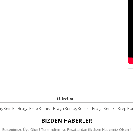
Etiketler
aş Kemik
,
Braga Krep Kemik
,
Braga Kumaş Kemik
,
Braga Kemik
,
Krep K
BIZDEN HABERLER
Bültenimize Üye Olun ! Tüm İndirim ve Fırsatlardan İlk Sizin Haberiniz Olsun !