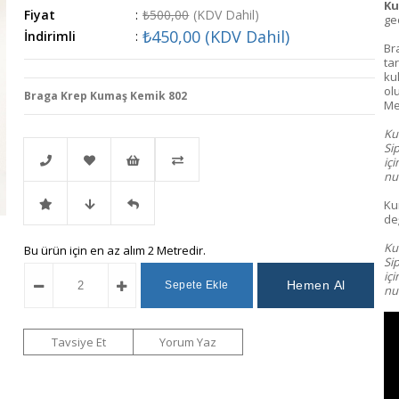
Ku
Fiyat
:
₺500,00
(KDV Dahil)
gec
₺450,00
(KDV Dahil)
İndirimli
:
Br
tar
ku
ol
Braga Krep Kumaş Kemik 802
Me
Kum
Si
iç
nu
Ku
Telefonla
Favorilere
İstek
Karşılaştır
değ
Kum
İndirimli
Fiyat
Gelince
Bu ürün için en az alım 2 Metredir.
Sipariş
Ekle
Listeme
Si
iç
num
Ürün
Düşünce
Haber
Ekle
Haber
Ver
Tavsiye Et
Yorum Yaz
Ver