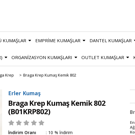
Ü KUMAŞLAR
EMPRİME KUMAŞLAR
DANTEL KUMAŞLAR
R)
ORGANİZASYON KUMAŞLARI
OUTLET KUMAŞLAR
ga Krep
>
Braga Krep Kumaş Kemik 802
Erler Kumaş
Braga Krep Kumaş Kemik 802
(B01KRP802)
B
En 
Ağ
Ko
İndirim Oranı
:
10
%
İndirim