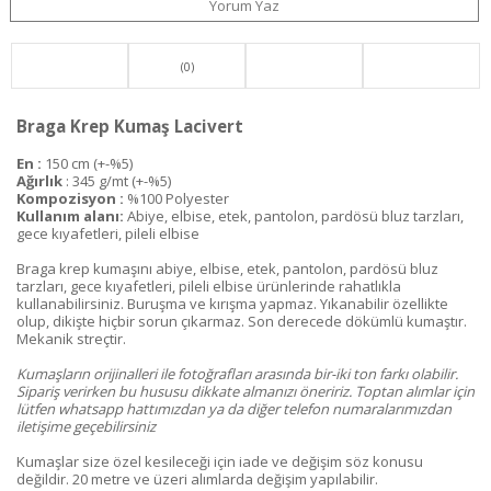
Yorum Yaz
(0)
Braga Krep Kumaş Lacivert
En :
150 cm (+-%5)
Ağırlık
: 345 g/mt (+-%5)
Kompozisyon :
%100 Polyester
Kullanım alanı:
Abiye, elbise, etek, pantolon, pardösü bluz tarzları,
gece kıyafetleri, pileli elbise
Braga krep kumaşını abiye, elbise, etek, pantolon, pardösü bluz
tarzları, gece kıyafetleri, pileli elbise ürünlerinde rahatlıkla
kullanabilirsiniz. Buruşma ve kırışma yapmaz. Yıkanabilir özellikte
olup, dikişte hiçbir sorun çıkarmaz. Son derecede dökümlü kumaştır.
Mekanik streçtir.
Kumaşların orijinalleri ile fotoğrafları arasında bir-iki ton farkı olabilir.
Sipariş verirken bu hususu dikkate almanızı öneririz. Toptan alımlar için
lütfen whatsapp hattımızdan ya da diğer telefon numaralarımızdan
iletişime geçebilirsiniz
Kumaşlar size özel kesileceği için iade ve değişim söz konusu
değildir. 20 metre ve üzeri alımlarda değişim yapılabilir.