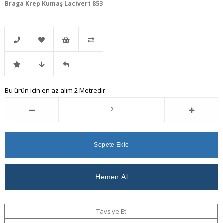
Braga Krep Kumaş Lacivert 853
Telefonla
Favorilere
İstek
Karşılaştır
İndirimli
Fiyat
Gelince
Bu ürün için en az alım 2 Metredir.
Sipariş
Ekle
Listeme
Ürün
Düşünce
Haber
Ekle
Haber
Ver
Ver
Tavsiye Et