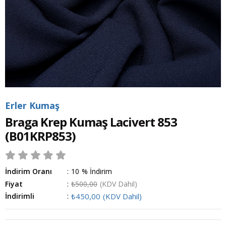
Erler Kumaş
Braga Krep Kumaş Lacivert 853
(B01KRP853)
İndirim Oranı
:
10
%
İndirim
Fiyat
:
₺500,00
(KDV Dahil)
İndirimli
:
₺450,00
(KDV Dahil)