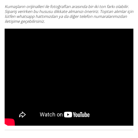
Kumaşların orijinalleri ile fotoğrafları arasında bir-iki ton farkı olabilir.
Sipariş verirken bu hususu dikkate almanızı öneririz. Toptan alımlar için
lütfen whatsapp hattımızdan ya da diğer telefon numaralarımızdan
iletişime geçebilirsiniz.