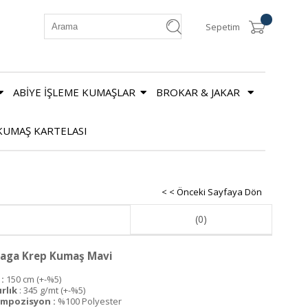
Sepetim
ABİYE İŞLEME KUMAŞLAR
BROKAR & JAKAR
KUMAŞ KARTELASI
< < Önceki Sayfaya Dön
(0)
aga Krep Kumaş Mavi
:
150 cm (+-%5)
ırlık
: 345 g/mt (+-%5)
mpozisyon :
%100 Polyester