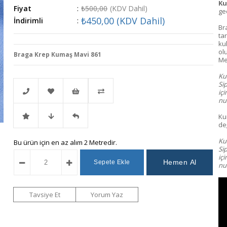
Ku
Fiyat
:
₺500,00
(KDV Dahil)
gec
₺450,00
(KDV Dahil)
İndirimli
:
Br
tar
ku
ol
Braga Krep Kumaş Mavi 861
Me
Kum
Si
iç
nu
Ku
Telefonla
Favorilere
İstek
Karşılaştır
değ
Kum
İndirimli
Fiyat
Gelince
Bu ürün için en az alım 2 Metredir.
Sipariş
Ekle
Listeme
Si
iç
num
Ürün
Düşünce
Haber
Ekle
Haber
Ver
Tavsiye Et
Yorum Yaz
Ver