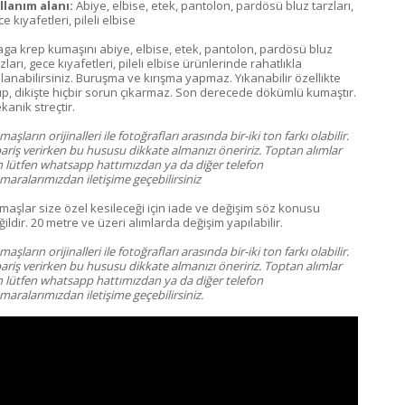
llanım alanı:
Abiye, elbise, etek, pantolon, pardösü bluz tarzları,
e kıyafetleri, pileli elbise
aga krep kumaşını abiye, elbise, etek, pantolon, pardösü bluz
zları, gece kıyafetleri, pileli elbise ürünlerinde rahatlıkla
llanabilirsiniz. Buruşma ve kırışma yapmaz. Yıkanabilir özellikte
up, dikişte hiçbir sorun çıkarmaz. Son derecede dökümlü kumaştır.
kanik streçtir.
aşların orijinalleri ile fotoğrafları arasında bir-iki ton farkı olabilir.
pariş verirken bu hususu dikkate almanızı öneririz. Toptan alımlar
in lütfen whatsapp hattımızdan ya da diğer telefon
maralarımızdan iletişime geçebilirsiniz
maşlar size özel kesileceği için iade ve değişim söz konusu
ildir. 20 metre ve üzeri alımlarda değişim yapılabilir.
aşların orijinalleri ile fotoğrafları arasında bir-iki ton farkı olabilir.
pariş verirken bu hususu dikkate almanızı öneririz. Toptan alımlar
in lütfen whatsapp hattımızdan ya da diğer telefon
aralarımızdan iletişime geçebilirsiniz.