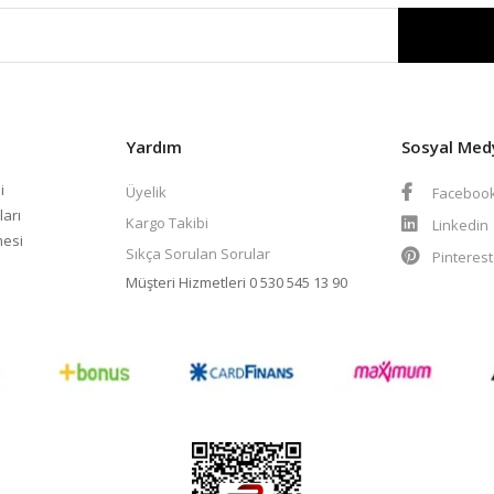
Yardım
Sosyal Med
i
Üyelik
Faceboo
ları
Kargo Takibi
Linkedin
mesi
Sıkça Sorulan Sorular
Pinteres
Müşteri Hizmetleri
0 530 545 13 90