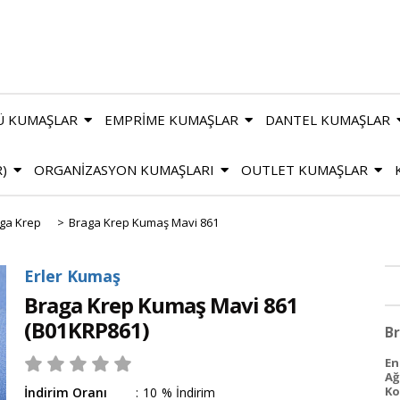
Ü KUMAŞLAR
EMPRİME KUMAŞLAR
DANTEL KUMAŞLAR
R)
ORGANİZASYON KUMAŞLARI
OUTLET KUMAŞLAR
ga Krep
>
Braga Krep Kumaş Mavi 861
Erler Kumaş
Braga Krep Kumaş Mavi 861
(B01KRP861)
Br
En 
Ağ
Ko
İndirim Oranı
:
10
%
İndirim