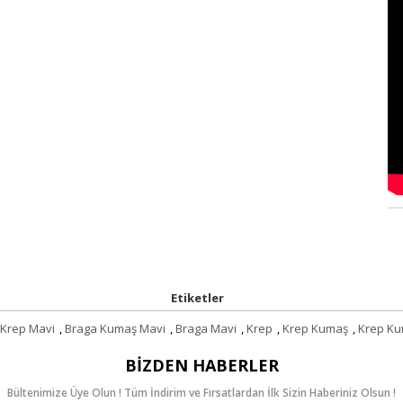
Etiketler
 Krep Mavi
,
Braga Kumaş Mavi
,
Braga Mavi
,
Krep
,
Krep Kumaş
,
Krep Ku
BIZDEN HABERLER
Bültenimize Üye Olun ! Tüm İndirim ve Fırsatlardan İlk Sizin Haberiniz Olsun !