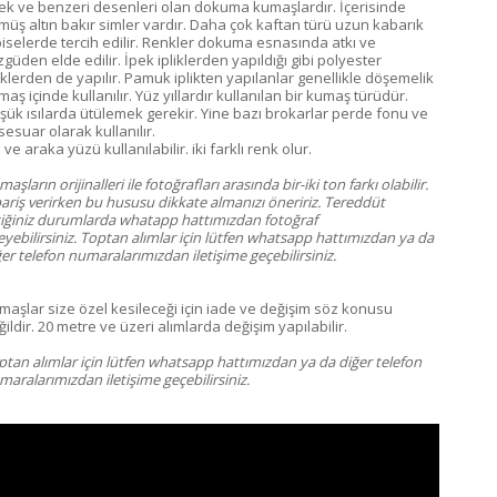
çek ve benzeri desenleri olan dokuma kumaşlardır. İçerisinde
müş altın bakır simler vardır. Daha çok kaftan türü uzun kabarık
biselerde tercih edilir. Renkler dokuma esnasında atkı ve
güden elde edilir. İpek ipliklerden yapıldığı gibi polyester
liklerden de yapılır. Pamuk iplikten yapılanlar genellikle döşemelik
aş içinde kullanılır. Yüz yıllardır kullanılan bir kumaş türüdür.
şük ısılarda ütülemek gerekir. Yine bazı brokarlar perde fonu ve
sesuar olarak kullanılır.
ve araka yüzü kullanılabilir. iki farklı renk olur.
aşların orijinalleri ile fotoğrafları arasında bir-iki ton farkı olabilir.
pariş verirken bu hususu dikkate almanızı öneririz. Tereddüt
tiğiniz durumlarda whatapp hattımızdan fotoğraf
eyebilirsiniz. Toptan alımlar için lütfen whatsapp hattımızdan ya da
er telefon numaralarımızdan iletişime geçebilirsiniz.
maşlar size özel kesileceği için iade ve değişim söz konusu
ildir. 20 metre ve üzeri alımlarda değişim yapılabilir.
ptan alımlar için lütfen whatsapp hattımızdan ya da diğer telefon
aralarımızdan iletişime geçebilirsiniz.