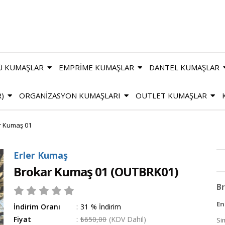
Ü KUMAŞLAR
EMPRİME KUMAŞLAR
DANTEL KUMAŞLAR
R)
ORGANİZASYON KUMAŞLARI
OUTLET KUMAŞLAR
r Kumaş 01
Erler Kumaş
Brokar Kumaş 01
(OUTBRK01)
Br
En
İndirim Oranı
:
31
%
İndirim
Fiyat
:
₺650,00
(KDV Dahil)
Si