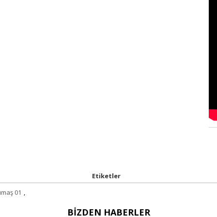
Etiketler
umaş 01
,
BIZDEN HABERLER