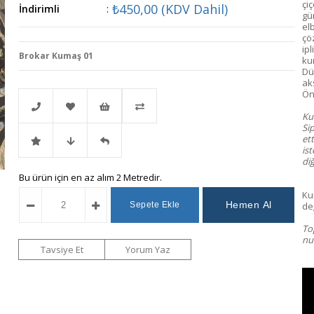
çi
₺450,00
(KDV Dahil)
İndirimli
:
gü
el
çöz
ip
Brokar Kumaş 01
kum
Dü
ak
Ön 
Kum
Si
et
Telefonla
Favorilere
İstek
Karşılaştır
ist
diğ
İndirimli
Fiyat
Gelince
Bu ürün için en az alım 2 Metredir.
Sipariş
Ekle
Listeme
Ku
değ
Ürün
Düşünce
Haber
Ekle
To
num
Haber
Ver
Tavsiye Et
Yorum Yaz
Ver