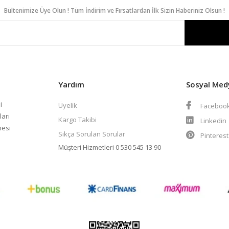
Bültenimize Üye Olun ! Tüm İndirim ve Fırsatlardan İlk Sizin Haberiniz Olsun !
Yardım
Sosyal Med
i
Üyelik
Faceboo
ları
Kargo Takibi
Linkedin
mesi
Sıkça Sorulan Sorular
Pinteres
Müşteri Hizmetleri
0 530 545 13 90