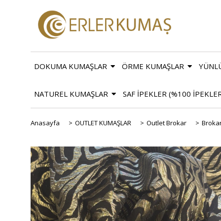
DOKUMA KUMAŞLAR
ÖRME KUMAŞLAR
YÜNL
NATUREL KUMAŞLAR
SAF İPEKLER (%100 İPEKLE
Anasayfa
>
OUTLET KUMAŞLAR
>
Outlet Brokar
>
Broka